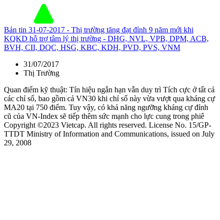
Bản tin 31-07-2017 - Thị trường tăng đạt đỉnh 9 năm mới khi
KQKD hỗ trợ tâm lý thị trường - DHG, NVL, VPB, DPM, ACB,
BVH, CII, DQC, HSG, KBC, KDH, PVD, PVS, VNM
31/07/2017
Thị Trường
Quan điểm kỹ thuật: Tín hiệu ngắn hạn vẫn duy trì Tích cực ở tất cả
các chỉ số, bao gồm cả VN30 khi chỉ số này vừa vượt qua kháng cự
MA20 tại 750 điểm. Tuy vậy, có khả năng ngưỡng kháng cự đỉnh
cũ của VN-Index sẽ tiếp thêm sức mạnh cho lực cung trong phiê
Copyright ©2023 Vietcap. All rights reserved. License No. 15/GP-
TTDT Ministry of Information and Communications, issued on July
29, 2008