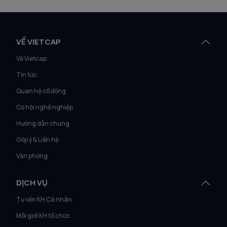
VỀ VIETCAP
Về Vietcap
Tin tức
Quan hệ cổ đông
Cơ hội nghề nghiệp
Hướng dẫn chung
Góp ý & Liên hệ
Văn phòng
DỊCH VỤ
Tư vấn KH Cá nhân
Môi giới KH tổ chức