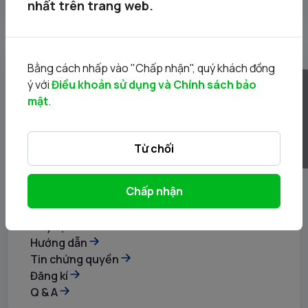
nhất trên trang web.
Bằng cách nhấp vào "Chấp nhận", quý khách đồng
Chứng quyền đảm bảo
ý với
Điều khoản sử dụng và Chính sách bảo
mật
.
Từ chối
Giúp quý khách đầu tư vào các cổ phiếu ưa thích
Chấp nhận
dù là với số tiền nhỏ.
Quy định
Hướng dẫn
Tin chứng quyền
Đăng kí
Q & A