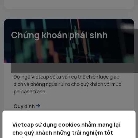
Chứng khoán phái sinh
Đội ngũ Vietcap sẽ tư vấn cụ thể chiến lược giao
dịch và phòng ngừa rủi ro cho quý khách với mức
phí cạnh tranh.
Quy định
Hướng dẫn
Tin phái sinh
Vietcap sử dụng cookies nhằm mang lại
Đăng kí
cho quý khách những trải nghiệm tốt
Q & A