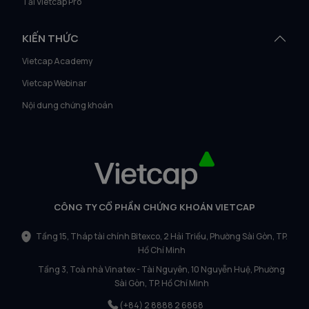
Tải Vietcap Pro
KIẾN THỨC
Vietcap Academy
Vietcap Webinar
Nội dung chứng khoán
CÔNG TY CỔ PHẦN CHỨNG KHOÁN VIETCAP
Tầng 15, Tháp tài chính Bitexco, 2 Hải Triều, Phường Sài Gòn, TP.
Hồ Chí Minh
Tầng 3, Toà nhà Vinatex - Tài Nguyên, 10 Nguyễn Huệ, Phường
Sài Gòn, TP. Hồ Chí Minh
(+84) 2 8888 2 6868