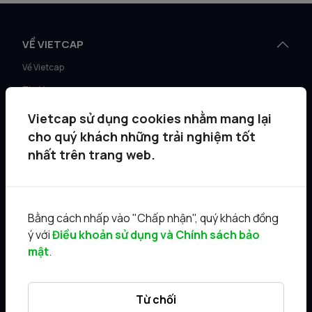
VỀ VIETCAP
Về Vietcap
Tin tức
Quan hệ cổ đông
Vietcap sử dụng cookies nhằm mang lại
Cơ hội nghề nghiệp
cho quý khách những trải nghiệm tốt
nhất trên trang web.
Hướng dẫn chung
Góp ý & Liên hệ
Văn phòng
Bằng cách nhấp vào "Chấp nhận", quý khách đồng
ý với
Điều khoản sử dụng và Chính sách bảo
DỊCH VỤ
mật
.
Tư vấn KH Cá nhân
Môi giới KH tổ chức
Từ chối
Quản lý gia sản