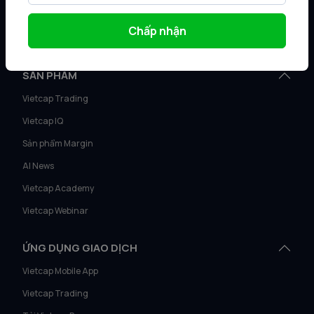
Ngân hàng đầu tư
Chấp nhận
Điều khoản sử dụng
SẢN PHẨM
Vietcap Trading
Vietcap IQ
Sản phẩm Margin
AI News
Vietcap Academy
Vietcap Webinar
ỨNG DỤNG GIAO DỊCH
Vietcap Mobile App
Vietcap Trading