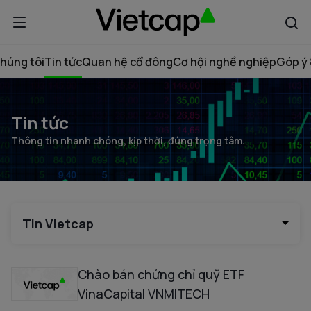
húng tôi
Tin tức
Quan hệ cổ đông
Cơ hội nghề nghiệp
Góp ý 
Tin tức
Thông tin nhanh chóng, kịp thời, đúng trọng tâm.
Tin Vietcap
Chào bán chứng chỉ quỹ ETF
VinaCapital VNMITECH