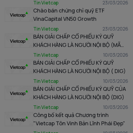
Tin Vietcap
23/03/2026
Chào bán chứng chỉ quỹ ETF
VinaCapital VN50 Growth
Tin Vietcap
23/03/2026
BÁN GIẢI CHẤP CỔ PHIẾU KÝ QUỸ
KHÁCH HÀNG LÀ NGƯỜI NỘI BỘ (MÃ
DIG)
Tin Vietcap
10/03/2026
BÁN GIẢI CHẤP CỔ PHIẾU KÝ QUỸ
KHÁCH HÀNG LÀ NGƯỜI NỘI BỘ ( DIG)
Tin Vietcap
10/03/2026
BÁN GIẢI CHẤP CỔ PHIẾU KÝ QUỸ CỦA
KHÁCH HÀNG LÀ NGƯỜI NỘI BỘ (DIG)
Tin Vietcap
10/03/2026
Công bố kết quả Chương trình
"Vietcap Tôn Vinh Bản Lĩnh Phái Đẹp"