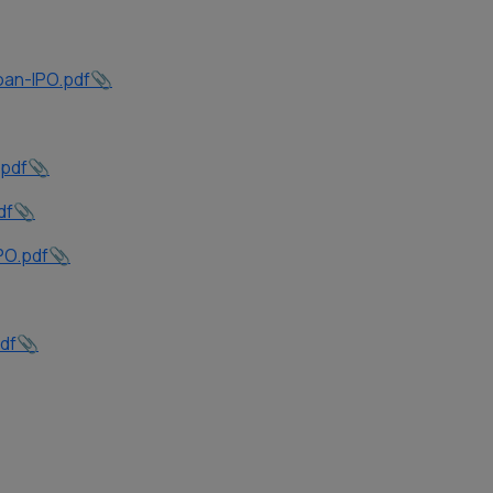
an-IPO.pdf
pdf
df
PO.pdf
df