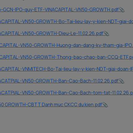
-GCN-IPO-quy-ETF-VINACAPITAL-VN50-GROWTH.pdf
CAPITAL-VN50-GROWTH-Bo-Tai-lieu-lay-y-kien-NDT-giai-do
ACAPITAL-VN50-GROWTH-Dieu-Le-11.02.26.pdf
CAPITAL-VN50-GROWTH-Huong-dan-dang-ky-tham-gia-IPO.
ACAPITAL-VN50-GROWTH-Thong-bao-chao-ban-CCQ-ETF.p
APITAL-VNMITECH-Bo-Tai-lieu-lay-y-kien-NDT-giai-doan-I
ACATPIAL-VN50-GROWTH-Ban-Cao-Bach-11.02.26.pdf
ACATPIAL-VN50-GROWTH-Ban-Cao-Bach-tom-tat-11.02.26.p
50 GROWTH-CBTT Danh muc CKCC du kien.pdf