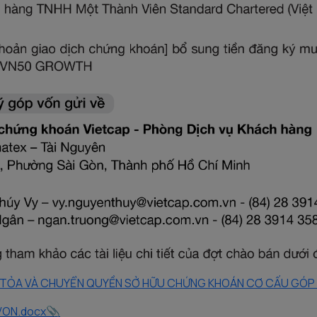
G TỎA VÀ CHUYỂN QUYỀN SỞ HỮU CHỨNG KHOÁN CƠ CẤU GÓP
VON.docx