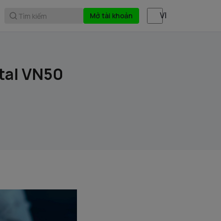
Mở tài khoản
Tìm kiếm
tal VN50