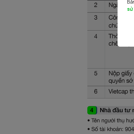
Bằn
sử