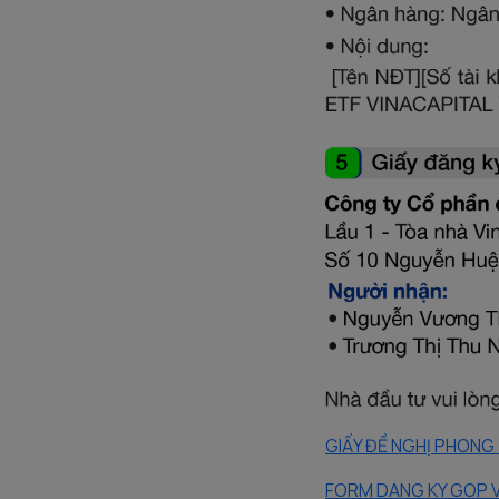
GIẤY ĐỀ NGHỊ PHON
FORM DANG KY GOP 