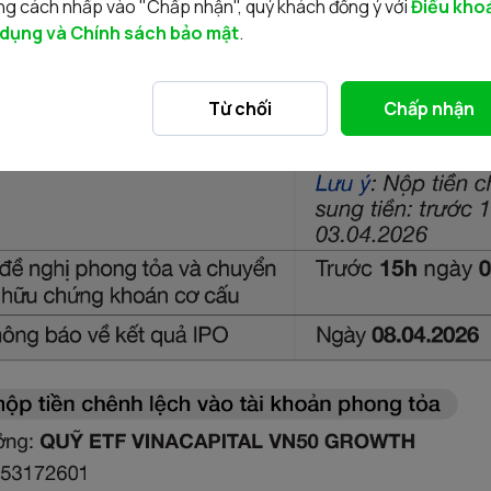
g cách nhấp vào "Chấp nhận", quý khách đồng ý với
Điều kho
 dụng và Chính sách bảo mật
.
Từ chối
Chấp nhận