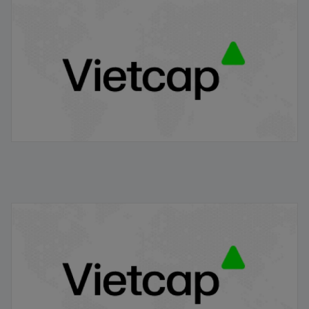
IPO Pop là gì? Vì sao giá cổ phiếu thường tăng mạnh
ngay sau IPO?
22/01/2026
Niêm yết chứng khoán là gì? Quy trình niêm yết đối với
cổ phiếu IPO tại việt nam
21/01/2026