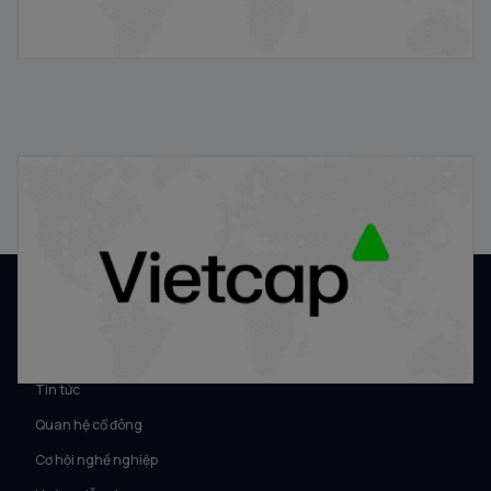
Định giá cổ phiếu IPO theo phương pháp P/E, P/B, DCF
21/01/2026
VỀ VIETCAP
Về Vietcap
Tin tức
Quan hệ cổ đông
Cơ hội nghề nghiệp