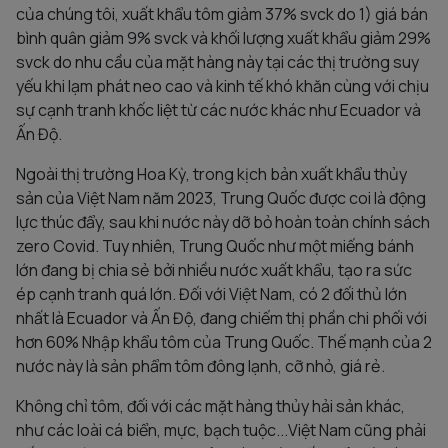
của chúng tôi, xuất khẩu tôm giảm 37% svck do 1) giá bán
bình quân giảm 9% svck và khối lượng xuất khẩu giảm 29%
svck do nhu cầu của mặt hàng này tại các thị trường suy
yếu khi lạm phát neo cao và kinh tế khó khăn cùng với chịu
sự cạnh tranh khốc liệt từ các nước khác như Ecuador và
Ấn Độ.
Ngoài thị trường Hoa Kỳ, trong kịch bản xuất khẩu thủy
sản của Việt Nam năm 2023, Trung Quốc được coi là động
lực thúc đẩy, sau khi nước này dỡ bỏ hoàn toàn chính sách
zero Covid. Tuy nhiên, Trung Quốc như một miếng bánh
lớn đang bị chia sẻ bởi nhiều nước xuất khẩu, tạo ra sức
ép cạnh tranh quá lớn. Đối với Việt Nam, có 2 đối thủ lớn
nhất là Ecuador và Ấn Độ, đang chiếm thị phần chi phối với
hơn 60% Nhập khẩu tôm của Trung Quốc. Thế mạnh của 2
nước này là sản phẩm tôm đông lạnh, cỡ nhỏ, giá rẻ.
Không chỉ tôm, đối với các mặt hàng thủy hải sản khác,
như các loài cá biển, mực, bạch tuộc...Việt Nam cũng phải