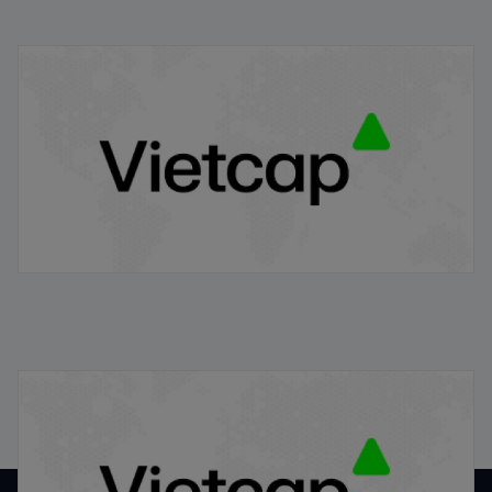
Niêm yết chứng khoán là gì? Quy trình niêm yết đối với
cổ phiếu IPO tại việt nam
21/01/2026
Định giá cổ phiếu IPO theo phương pháp P/E, P/B, DCF
21/01/2026