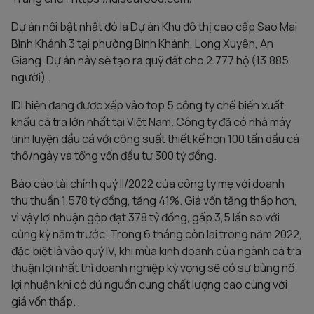
Dự án nổi bật nhất đó là Dự án Khu đô thị cao cấp Sao Mai
Bình Khánh 3 tại phường Bình Khánh, Long Xuyên, An
Giang. Dự án này sẽ tạo ra quỹ đất cho 2.777 hộ (13.885
người) .
IDI hiện đang được xếp vào top 5 công ty chế biến xuất
khẩu cá tra lớn nhất tại Việt Nam. Công ty đã có nhà máy
tinh luyện dầu cá với công suất thiết kế hơn 100 tấn dầu cá
thô/ngày và tổng vốn đầu tư 300 tỷ đồng.
Báo cáo tài chính quý II/2022 của công ty mẹ với doanh
thu thuần 1.578 tỷ đồng, tăng 41%. Giá vốn tăng thấp hơn,
vì vậy lợi nhuận gộp đạt 378 tỷ đồng, gấp 3,5 lần so với
cùng kỳ năm trước. Trong 6 tháng còn lại trong năm 2022,
đặc biệt là vào quý IV, khi mùa kinh doanh của ngành cá tra
thuận lợi nhất thì doanh nghiệp kỳ vọng sẽ có sự bùng nổ
lợi nhuận khi có đủ nguồn cung chất lượng cao cùng với
giá vốn thấp.