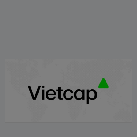
IPO Pop là gì? Vì sao giá cổ phiếu thường tăng mạnh
ngay sau IPO?
22/01/2026