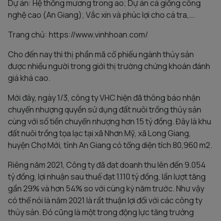
Dự án: Hệ thống mương trong ao; Dự án cá giống công
nghệ cao (An Giang); Vắc xin và phúc lợi cho cá tra,….
Trang chủ: https://www.vinhhoan.com/
Cho đến nay thì thị phần mã cổ phiếu ngành thủy sản
được nhiều người trong giới thị trường chứng khoán đánh
giá khá cao.
Mới đây, ngày 1/3, công ty VHC hiện đã thông báo nhận
chuyển nhượng quyền sử dụng đất nuôi trồng thủy sản
cùng với số tiền chuyển nhượng hơn 15 tỷ đồng. Đây là khu
đất nuôi trồng tọa lạc tại xã Nhơn Mỹ, xã Long Giang,
huyện Chợ Mới, tỉnh An Giang có tổng diện tích 80,960 m2.
Riêng năm 2021, Công ty đã đạt doanh thu lên đến 9.054
tỷ đồng, lợi nhuận sau thuế đạt 1.110 tỷ đồng, lần lượt tăng
gần 29% và hơn 54% so với cùng kỳ năm trước. Như vậy
có thể nói là năm 2021 là rất thuận lợi đối với các công ty
thủy sản. Đó cũng là một trong động lực tăng trưởng