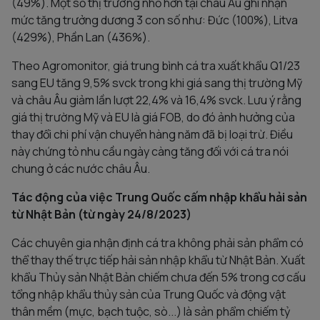
(49%). Một số thị trường nhỏ hơn tại châu Âu ghi nhận
mức tăng trưởng dương 3 con số như: Đức (100%), Litva
(429%), Phần Lan (436%).
Theo Agromonitor, giá trung bình cá tra xuất khẩu Q1/23
sang EU tăng 9,5% svck trong khi giá sang thị trường Mỹ
và châu Âu giảm lần lượt 22,4% và 16,4% svck. Lưu ý rằng
giá thị trường Mỹ và EU là giá FOB, do đó ảnh hưởng của
thay đổi chi phí vận chuyển hàng năm đã bị loại trừ. Điều
này chứng tỏ nhu cầu ngày càng tăng đối với cá tra nói
chung ở các nước châu Âu.
Tác động của việc Trung Quốc cấm nhập khẩu hải sản
từ Nhật Bản (từ ngày 24/8/2023)
Các chuyên gia nhận định cá tra không phải sản phẩm có
thể thay thế trực tiếp hải sản nhập khẩu từ Nhật Bản. Xuất
khẩu Thủy sản Nhật Bản chiếm chưa đến 5% trong cơ cấu
tổng nhập khẩu thủy sản của Trung Quốc và động vật
thân mềm (mực, bạch tuộc, sò...) là sản phẩm chiếm tỷ