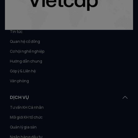
VỀ VIETCAP
Về Vietcap
Tin tức
Quan hệ cổ đông
Cơ hội nghề nghiệp
Hướng dẫn chung
Góp ý & Liên hệ
Văn phòng
DỊCH VỤ
Tư vấn KH Cá nhân
Môi giới KH tổ chức
Quản lý gia sản
Ngân hàng đầu tư