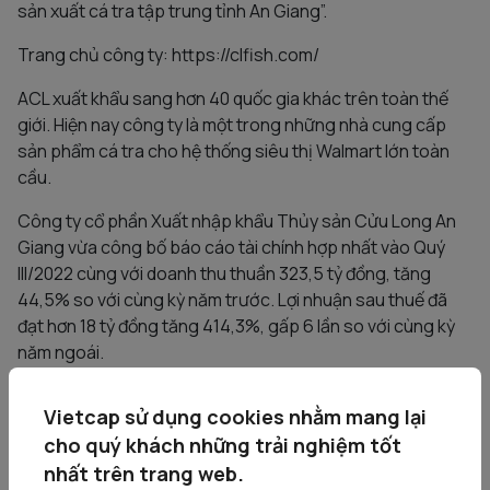
sản xuất cá tra tập trung tỉnh An Giang”.
Trang chủ công ty: https://clfish.com/
ACL xuất khẩu sang hơn 40 quốc gia khác trên toàn thế
giới. Hiện nay công ty là một trong những nhà cung cấp
sản phẩm cá tra cho hệ thống siêu thị Walmart lớn toàn
cầu.
Công ty cổ phần Xuất nhập khẩu Thủy sản Cửu Long An
Giang vừa công bố báo cáo tài chính hợp nhất vào Quý
III/2022 cùng với doanh thu thuần 323,5 tỷ đồng, tăng
44,5% so với cùng kỳ năm trước. Lợi nhuận sau thuế đã
đạt hơn 18 tỷ đồng tăng 414,3%, gấp 6 lần so với cùng kỳ
năm ngoái.
*Lưu ý: Các mã cổ phiếu chỉ mang tính tham khảo, bạn
Vietcap sử dụng cookies nhằm mang lại
nên xem Báo cáo chi tiết từ Doanh nghiệp thông qua
cho quý khách những trải nghiệm tốt
Phân tích Doanh nghiệp tại Vietcap để có quyết định đầu
nhất trên trang web.
tư phù hợp.