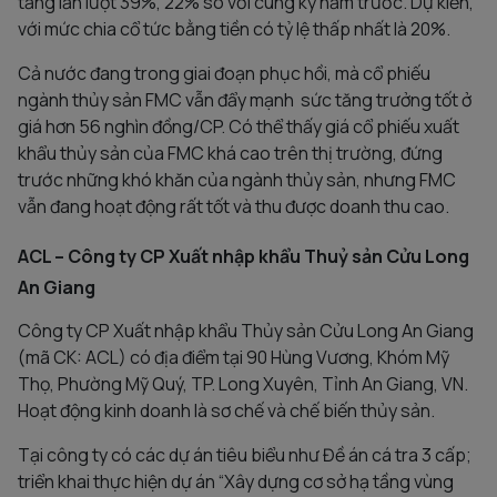
tăng lần lượt 39%, 22% so với cùng kỳ năm trước. Dự kiến,
với mức chia cổ tức bằng tiền có tỷ lệ thấp nhất là 20%.
Cả nước đang trong giai đoạn phục hồi, mà cổ phiếu
ngành thủy sản FMC vẫn đẩy mạnh sức tăng trưởng tốt ở
giá hơn 56 nghìn đồng/CP. Có thể thấy giá cổ phiếu xuất
khẩu thủy sản của FMC khá cao trên thị trường, đứng
trước những khó khăn của ngành thủy sản, nhưng FMC
vẫn đang hoạt động rất tốt và thu được doanh thu cao.
ACL – Công ty CP Xuất nhập khẩu Thuỷ sản Cửu Long
An Giang
Công ty CP Xuất nhập khẩu Thủy sản Cửu Long An Giang
(mã CK: ACL) có địa điểm tại 90 Hùng Vương, Khóm Mỹ
Thọ, Phường Mỹ Quý, TP. Long Xuyên, Tỉnh An Giang, VN.
Hoạt động kinh doanh là sơ chế và chế biến thủy sản.
Tại công ty có các dự án tiêu biểu như Đề án cá tra 3 cấp;
triển khai thực hiện dự án “Xây dựng cơ sở hạ tầng vùng