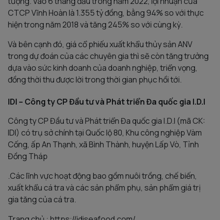
tượng. Vào 6 tháng đầu trong năm 2022, lợi nhuận của
CTCP Vĩnh Hoàn là 1.355 tỷ đồng, bằng 94% so với thực
hiện trong năm 2018 và tăng 245% so với cùng kỳ.
Và bên cạnh đó, giá cổ phiếu xuất khẩu thủy sản ANV
trong dự đoán của các chuyên gia thì sẽ còn tăng trưởng
dựa vào sức kinh doanh của doanh nghiệp, triển vọng,
đồng thời thu được lời trong thời gian phục hồi tới.
IDI – Công ty CP Đầu tư và Phát triển Đa quốc gia I.D.I
Công ty CP Đầu tư và Phát triển Đa quốc gia I.D.I (mã CK:
IDI) có trụ sở chính tại Quốc lộ 80, Khu công nghiệp Vàm
Cống, ấp An Thạnh, xã Bình Thành, huyện Lấp Vò, Tỉnh
Đồng Tháp
.Các lĩnh vực hoạt động bao gồm nuôi trồng, chế biến,
xuất khẩu cá tra và các sản phẩm phụ, sản phẩm giá trị
gia tăng của cá tra.
Trang chủ : https://idiseafood.com/