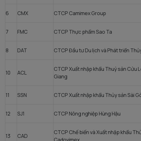
6
CMX
CTCP Camimex Group
7
FMC
CTCP Thực phẩm Sao Ta
8
DAT
CTCP Đầu tư Du lịch và Phát triển Thủ
CTCP Xuất nhập khẩu Thuỷ sản Cửu 
10
ACL
Giang
11
SSN
CTCP Xuất nhập khẩu Thủy sản Sài G
12
SJ1
CTCP Nông nghiệp Hùng Hậu
CTCP Chế biến và Xuất nhập khẩu Th
13
CAD
Cadovimex