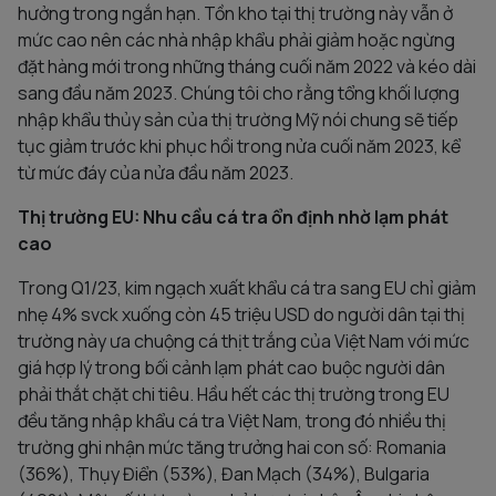
hưởng trong ngắn hạn. Tồn kho tại thị trường này vẫn ở
mức cao nên các nhà nhập khẩu phải giảm hoặc ngừng
đặt hàng mới trong những tháng cuối năm 2022 và kéo dài
sang đầu năm 2023. Chúng tôi cho rằng tổng khối lượng
nhập khẩu thủy sản của thị trường Mỹ nói chung sẽ tiếp
tục giảm trước khi phục hồi trong nửa cuối năm 2023, kể
từ mức đáy của nửa đầu năm 2023.
Thị trường EU: Nhu cầu cá tra ổn định nhờ lạm phát
cao
Trong Q1/23, kim ngạch xuất khẩu cá tra sang EU chỉ giảm
nhẹ 4% svck xuống còn 45 triệu USD do người dân tại thị
trường này ưa chuộng cá thịt trắng của Việt Nam với mức
giá hợp lý trong bối cảnh lạm phát cao buộc người dân
phải thắt chặt chi tiêu. Hầu hết các thị trường trong EU
đều tăng nhập khẩu cá tra Việt Nam, trong đó nhiều thị
trường ghi nhận mức tăng trưởng hai con số: Romania
(36%), Thụy Điển (53%), Đan Mạch (34%), Bulgaria