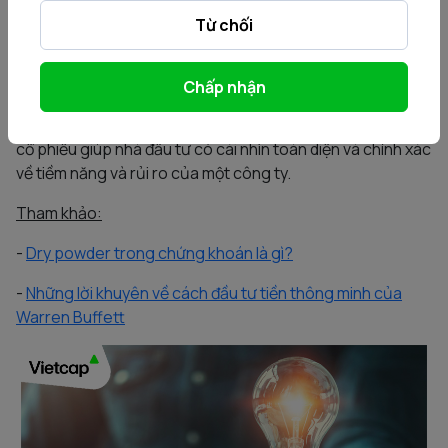
- Phân tích cạnh tranh và định vị thị trường
Từ chối
- Phân tích công nghệ và đổi mới
- Phân tích tác động của chính sách
Chấp nhận
Kết hợp phân tích định tính và định lượng trong nghiên cứu
cổ phiếu giúp nhà đầu tư có cái nhìn toàn diện và chính xác
về tiềm năng và rủi ro của một công ty.
Tham khảo:
-
Dry powder trong chứng khoán là gì?
-
Những lời khuyên về cách đầu tư tiền thông minh của
Warren Buffett