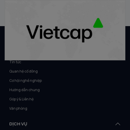
Định giá cổ phiếu IPO theo phương pháp P/E, P/B, DCF
21/01/2026
VỀ VIETCAP
Về Vietcap
Tin tức
Quan hệ cổ đông
Cơ hội nghề nghiệp
Hướng dẫn chung
Góp ý & Liên hệ
Văn phòng
DỊCH VỤ