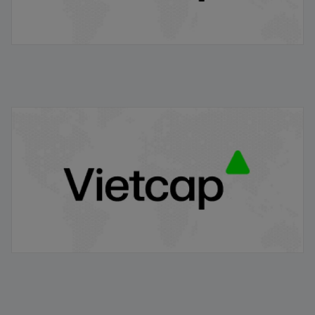
Niêm yết chứng khoán là gì? Quy trình niêm yết đối với
cổ phiếu IPO tại việt nam
21/01/2026