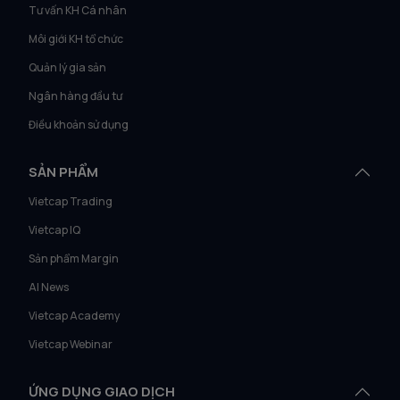
Tư vấn KH Cá nhân
Môi giới KH tổ chức
Quản lý gia sản
Ngân hàng đầu tư
Điều khoản sử dụng
SẢN PHẨM
Vietcap Trading
Vietcap IQ
Sản phẩm Margin
AI News
Vietcap Academy
Vietcap Webinar
ỨNG DỤNG GIAO DỊCH