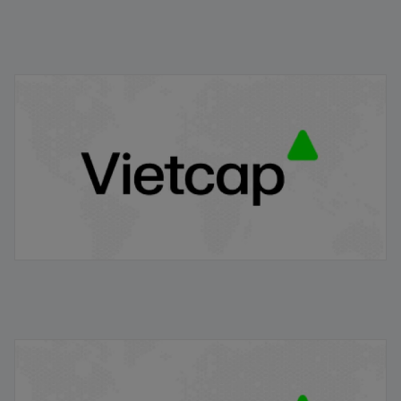
IPO Pop là gì? Vì sao giá cổ phiếu thường tăng mạnh
ngay sau IPO?
22/01/2026
Niêm yết chứng khoán là gì? Quy trình niêm yết đối với
cổ phiếu IPO tại việt nam
21/01/2026