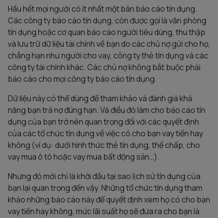
Hầu hết mọi người có ít nhất một bản báo cáo tín dụng.
Các công ty báo cáo tín dụng, còn được gọi là văn phòng
tín dụng hoặc cơ quan báo cáo người tiêu dùng, thu thập
và lưu trữ dữ liệu tài chính về bạn do các chủ nợ gửi cho họ,
chẳng hạn như người cho vay, công ty thẻ tín dụng và các
công ty tài chính khác. Các chủ nợ không bắt buộc phải
báo cáo cho mọi công ty báo cáo tín dụng.
Dữ liệu này có thể dùng để tham khảo và đánh giá khả
năng bạn trả nợ đúng hạn. Và điều đó làm cho báo cáo tín
dụng của bạn trở nên quan trọng đối với các quyết định
của các tổ chức tín dụng về việc có cho bạn vay tiền hay
không (ví dụ: dưới hình thức thẻ tín dụng, thế chấp, cho
vay mua ô tô hoặc vay mua bất động sản…).
Nhưng đó mới chỉ là khởi đầu tại sao lịch sử tín dụng của
bạn lại quan trọng đến vậy. Những tổ chức tín dụng tham
khảo những báo cáo này để quyết định xem họ có cho bạn
vay tiền hay không, mức lãi suất họ sẽ đưa ra cho bạn là