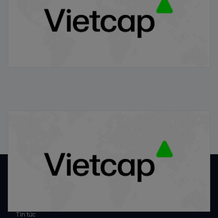
Định giá cổ phiếu IPO theo phương pháp P/E, P/B, DCF
21/01/2026
VỀ VIETCAP
Về Vietcap
Tin tức