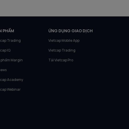
N PHẨM
ỨNG DỤNG GIAO DỊCH
tcap Trading
Vietcap Mobile App
tcap IQ
Vietcap Trading
 phẩm Margin
Tải Vietcap Pro
News
tcap Academy
tcap Webinar