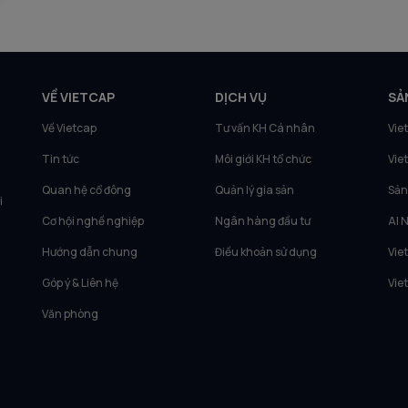
VỀ VIETCAP
DỊCH VỤ
SẢ
Về Vietcap
Tư vấn KH Cá nhân
Vie
Tin tức
Môi giới KH tổ chức
Vie
Quan hệ cổ đông
Quản lý gia sản
Sản
i
Cơ hội nghề nghiệp
Ngân hàng đầu tư
AI 
Hướng dẫn chung
Điều khoản sử dụng
Vie
Góp ý & Liên hệ
Vie
Văn phòng