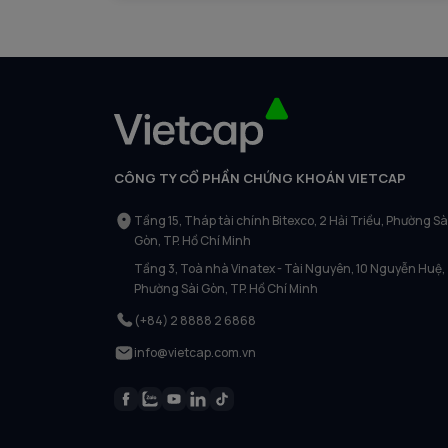
CÔNG TY CỔ PHẦN CHỨNG KHOÁN VIETCAP
Tầng 15, Tháp tài chính Bitexco, 2 Hải Triều, Phường Sà
Gòn, TP. Hồ Chí Minh
Tầng 3, Toà nhà Vinatex - Tài Nguyên, 10 Nguyễn Huệ,
Phường Sài Gòn, TP. Hồ Chí Minh
(+84) 2 8888 2 6868
info@vietcap.com.vn