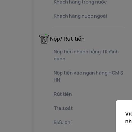
Khách hàng trong nước
Khách hàng nước ngoài
Nộp/ Rút tiền
Nộp tiền nhanh bằng TK định
danh
Nộp tiền vào ngân hàng HCM &
HN
Rút tiền
Tra soát
Vi
nh
Biểu phí