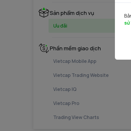
Sản phẩm dịch vụ
Bằn
sử
Ưu đãi
Phần mềm giao dịch
Vietcap Mobile App
Vietcap Trading Website
Vietcap IQ
Vietcap Pro
Trading View Charts