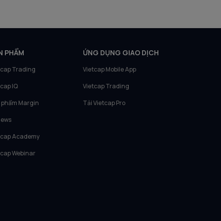
N PHẨM
ỨNG DỤNG GIAO DỊCH
tcap Trading
Vietcap Mobile App
tcap IQ
Vietcap Trading
 phẩm Margin
Tải Vietcap Pro
News
tcap Academy
tcap Webinar