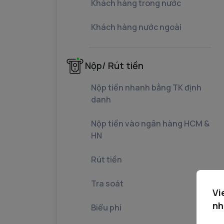
Khách hàng trong nước
Khách hàng nước ngoài
Nộp/ Rút tiền
Nộp tiền nhanh bằng TK định
danh
Nộp tiền vào ngân hàng HCM &
HN
Rút tiền
Tra soát
Vi
nh
Biểu phí