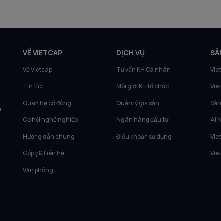
VỀ VIETCAP
DỊCH VỤ
SẢ
Về Vietcap
Tư vấn KH Cá nhân
Vie
Tin tức
Môi giới KH tổ chức
Vie
Quan hệ cổ đông
Quản lý gia sản
Sản
i
Cơ hội nghề nghiệp
Ngân hàng đầu tư
AI 
Hướng dẫn chung
Điều khoản sử dụng
Vie
Góp ý & Liên hệ
Vie
Văn phòng