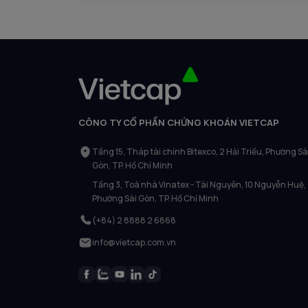
CÔNG TY CỔ PHẦN CHỨNG KHOÁN VIETCAP
Tầng 15, Tháp tài chính Bitexco, 2 Hải Triều, Phường Sà
Gòn, TP. Hồ Chí Minh
Tầng 3, Toà nhà Vinatex - Tài Nguyên, 10 Nguyễn Huệ,
Phường Sài Gòn, TP. Hồ Chí Minh
(+84) 2 8888 2 6868
info@vietcap.com.vn