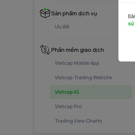
Sản phẩm dịch vụ
Bằn
sử
Ưu đãi
Phần mềm giao dịch
Vietcap Mobile App
Vietcap Trading Website
Vietcap IQ
Vietcap Pro
Trading View Charts