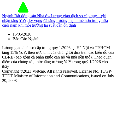
Ngành Bất động sản Nhà ở - Lượng giao dịch sơ cấp quý 1 ghi
nhận tăng YoY; kỳ vọng đà tăng trưởng mạnh mẽ hơn trong nửa
cuối năm khi môi trường lãi suất dần ổn định
15/05/2026
Báo Cáo Ngành
Lượng giao dịch sơ cấp trong quý 1/2026 tại Hà Nội và TP.HCM
tăng 15% YoY, theo ước tính của chúng tôi dựa trên các biểu đồ của
CBRE (bao gồm cả phân khúc căn hộ và nhà liền thổ). Theo quan
điểm của chúng tôi, mức tăng trưởng YoY trong quý 1/2026 cho
thấy
Copyright ©2023 Vietcap. All rights reserved. License No. 15/GP-
TTDT Ministry of Information and Communications, issued on July
29, 2008