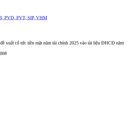
TCB, PVD, PVT, SIP, VHM
 xuất cổ tức tiền mặt năm tài chính 2025 vào tài liệu ĐHCĐ năm
2008