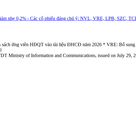
x giảm nhẹ 0,2% - Các cổ phiếu đáng chú ý: NVL, VRE, LPB, SZC, 
 sách ứng viên HĐQT vào tài liệu ĐHCĐ năm 2026 * VRE: Bổ sung đề
l
TDT Ministry of Information and Communications, issued on July 29, 