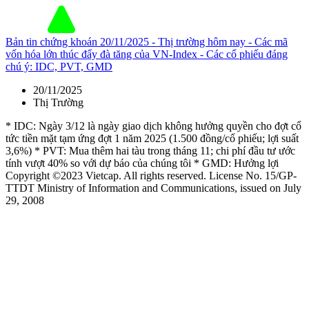
Bản tin chứng khoán 20/11/2025 - Thị trường hôm nay - Các mã
vốn hóa lớn thúc đẩy đà tăng của VN-Index - Các cổ phiếu đáng
chú ý: IDC, PVT, GMD
20/11/2025
Thị Trường
* IDC: Ngày 3/12 là ngày giao dịch không hưởng quyền cho đợt cổ
tức tiền mặt tạm ứng đợt 1 năm 2025 (1.500 đồng/cổ phiếu; lợi suất
3,6%) * PVT: Mua thêm hai tàu trong tháng 11; chi phí đầu tư ước
tính vượt 40% so với dự báo của chúng tôi * GMD: Hưởng lợi
Copyright ©2023 Vietcap. All rights reserved. License No. 15/GP-
TTDT Ministry of Information and Communications, issued on July
29, 2008