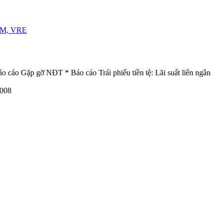
VHM, VRE
cáo Gặp gỡ NĐT * Báo cáo Trái phiếu tiền tệ: Lãi suất liên ngân
2008