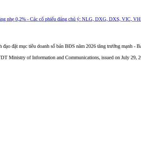
x tăng nhẹ 0,2% - Các cổ phiếu đáng chú ý: NLG, DXG, DXS, VIC, 
đạo đặt mục tiêu doanh số bán BĐS năm 2026 tăng trưởng mạnh - Báo 
TDT Ministry of Information and Communications, issued on July 29, 