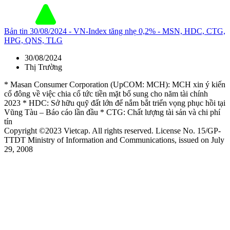
Bản tin 30/08/2024 - VN-Index tăng nhẹ 0,2% - MSN, HDC, CTG,
HPG, QNS, TLG
30/08/2024
Thị Trường
* Masan Consumer Corporation (UpCOM: MCH): MCH xin ý kiến
cổ đông về việc chia cổ tức tiền mặt bổ sung cho năm tài chính
2023 * HDC: Sở hữu quỹ đất lớn để nắm bắt triển vọng phục hồi tại
Vũng Tàu – Báo cáo lần đầu * CTG: Chất lượng tài sản và chi phí
tín
Copyright ©2023 Vietcap. All rights reserved. License No. 15/GP-
TTDT Ministry of Information and Communications, issued on July
29, 2008