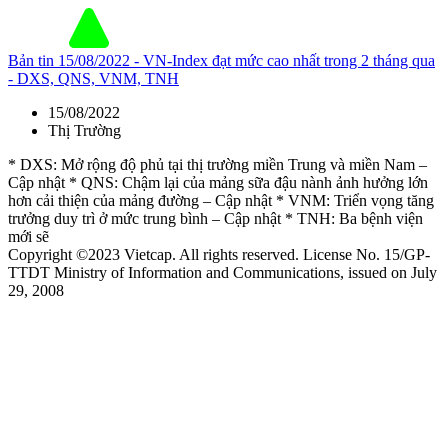
Bản tin 15/08/2022 - VN-Index đạt mức cao nhất trong 2 tháng qua
- DXS, QNS, VNM, TNH
15/08/2022
Thị Trường
* DXS: Mở rộng độ phủ tại thị trường miền Trung và miền Nam –
Cập nhật * QNS: Chậm lại của mảng sữa đậu nành ảnh hưởng lớn
hơn cải thiện của mảng đường – Cập nhật * VNM: Triển vọng tăng
trưởng duy trì ở mức trung bình – Cập nhật * TNH: Ba bệnh viện
mới sẽ
Copyright ©2023 Vietcap. All rights reserved. License No. 15/GP-
TTDT Ministry of Information and Communications, issued on July
29, 2008