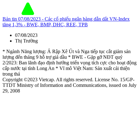
Bản tin 07/08/2023 - Các cổ phiếu ngân hàng dẫn dắt VN-Index
tăng 1,3% - BWE, BMP, DHC, REE, TPB
07/08/2023
Thị Trường
* Ngành Năng lượng: Ả Rập Xê Út và Nga tiếp tục cắt giảm sản
lượng đến tháng 9 hỗ trợ giá dầu * BWE - Gặp gỡ NĐT quý
2/2023: Ban lãnh đạo định hướng triển vọng tích cực cho hoạt động
cấp nước tại tỉnh Long An * Vĩ mô Việt Nam: Sản xuất cải thiện
trong thá
Copyright ©2023 Vietcap. All rights reserved. License No. 15/GP-
TTDT Ministry of Information and Communications, issued on July
29, 2008