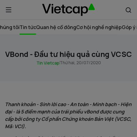
húng tôi
Tin tức
Quan hệ cổ đông
Cơ hội nghề nghiệp
Góp ý 
VBond - Đầu tư hiệu quả cùng VCSC
Thứ hai, 20/07/2020
Tin Vietcap
Thanh khoản - Sinh lời cao - An toàn - Minh bạch - Hiện
đại - là 5 điểm mạnh của trái phiếu vBond được cung
cấp bởi công ty Cổ phần Chứng khoán Bản Việt (VCSC,
Mã: VCI).