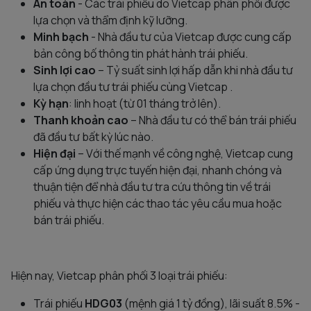
An toàn
- Các trái phiếu do Vietcap phân phối được
lựa chọn và thẩm định kỹ lưỡng.
Minh bạch
- Nhà đầu tư của Vietcap được cung cấp
bản công bố thông tin phát hành trái phiếu.
Sinh lợi cao
– Tỷ suất sinh lợi hấp dẫn khi nhà đầu tư
lựa chọn đầu tư trái phiếu cùng Vietcap .
Kỳ hạn
: linh hoạt (từ 01 tháng trở lên).
Thanh khoản cao
– Nhà đầu tư có thể bán trái phiếu
đã đầu tư bất kỳ lúc nào.
Hiện đại
– Với thế mạnh về công nghệ, Vietcap cung
cấp ứng dụng trực tuyến hiện đại, nhanh chóng và
thuận tiện để nhà đầu tư tra cứu thông tin về trái
phiếu và thực hiện các thao tác yêu cầu mua hoặc
bán trái phiếu.
Hiện nay, Vietcap phân phối 3 loại trái phiếu:
Trái phiếu
HDG03
(mệnh giá 1 tỷ đồng), lãi suất 8.5% -