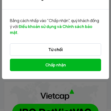
DVV - Thông báo Chào bán cổ phiếu lần đầu ra công
chúng của Công ty Cổ phần DatViet VAC Group
Bằng cách nhấp vào "Chấp nhận", quý khách đồng
Holdings
30/07/2026
ý với
Điều khoản sử dụng và Chính sách bảo
mật
.
Từ chối
Chấp nhận
Hướng dẫn đăng ký mua cổ phiếu DVV (Phương thức
trực tiếp)
30/07/2026