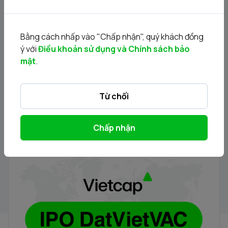
DVV - Thông báo Chào bán cổ phiếu lần đầu ra công
chúng của Công ty Cổ phần DatViet VAC Group
Holdings
30/07/2026
Bằng cách nhấp vào "Chấp nhận", quý khách đồng
ý với
Điều khoản sử dụng và Chính sách bảo
mật
.
Từ chối
Chấp nhận
Hướng dẫn đăng ký mua cổ phiếu DVV (Phương thức
trực tiếp)
30/07/2026