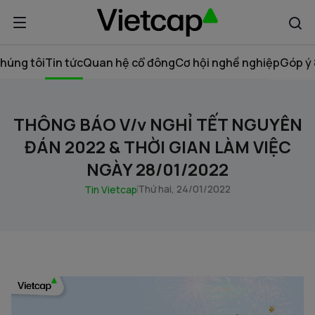
húng tôi
Tin tức
Quan hệ cổ đông
Cơ hội nghề nghiệp
Góp ý 
THÔNG BÁO V/v NGHỈ TẾT NGUYÊN
ĐÁN 2022 & THỜI GIAN LÀM VIỆC
NGÀY 28/01/2022
Thứ hai, 24/01/2022
Tin Vietcap