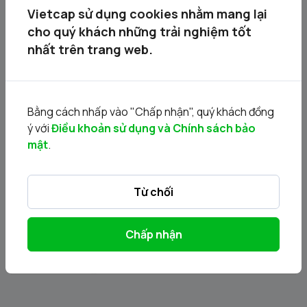
Vietcap sử dụng cookies nhằm mang lại
cho quý khách những trải nghiệm tốt
nhất trên trang web.
Bằng cách nhấp vào "Chấp nhận", quý khách đồng
ý với
Điều khoản sử dụng và Chính sách bảo
DVV - Thông báo Chào bán cổ phiếu lần đầu ra công
mật
.
chúng của Công ty Cổ phần DatViet VAC Group
Holdings
30/07/2026
Từ chối
Chấp nhận