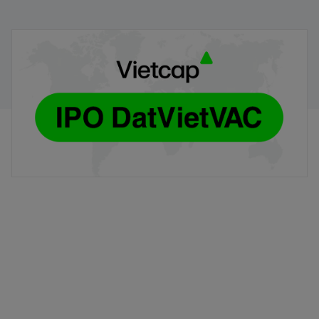
Hướng dẫn đăng ký mua cổ phiếu DVV (Phương thức
trực tiếp)
30/07/2026