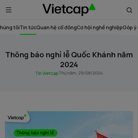
húng tôi
Tin tức
Quan hệ cổ đông
Cơ hội nghề nghiệp
Góp ý 
Thông báo nghỉ lễ Quốc Khánh năm
2024
Thứ năm, 29/08/2024
Tin Vietcap