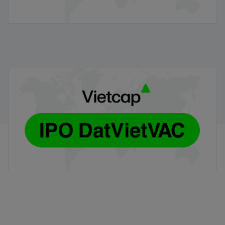
Hướng dẫn đăng ký mua cổ phiếu DVV (Phương thức
trực tiếp)
30/07/2026