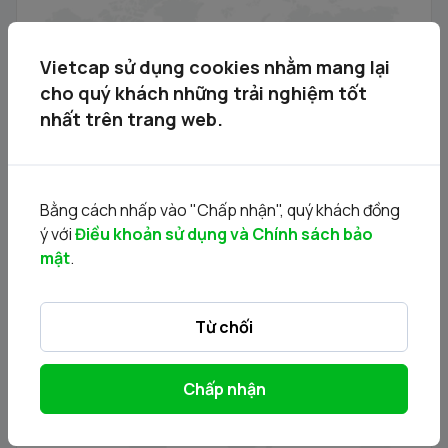
Vietcap - Thông báo danh sách các Tổ chức nhận đăng
ký mua cổ phiếu DVV
05/08/2026
Vietcap sử dụng cookies nhằm mang lại
cho quý khách những trải nghiệm tốt
nhất trên trang web.
Bằng cách nhấp vào "Chấp nhận", quý khách đồng
ý với
Điều khoản sử dụng và Chính sách bảo
mật
.
DVV - Thông báo Chào bán cổ phiếu lần đầu ra công
chúng của Công ty Cổ phần DatViet VAC Group
Từ chối
Holdings
30/07/2026
Chấp nhận