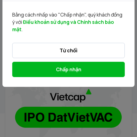
Holdings
30/07/2026
Bằng cách nhấp vào "Chấp nhận", quý khách đồng
ý với
Điều khoản sử dụng và Chính sách bảo
mật
.
Từ chối
Chấp nhận
Hướng dẫn đăng ký mua cổ phiếu DVV (Phương thức
trực tiếp)
30/07/2026