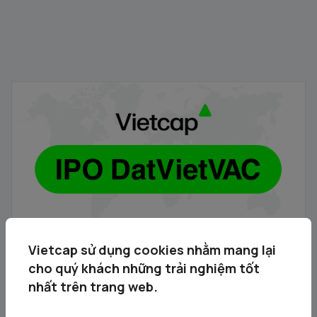
Vietcap - Thông báo danh sách các Tổ chức nhận đăng
ký mua cổ phiếu DVV
05/08/2026
Vietcap sử dụng cookies nhằm mang lại
cho quý khách những trải nghiệm tốt
nhất trên trang web.
DVV - Thông báo Chào bán cổ phiếu lần đầu ra công
chúng của Công ty Cổ phần DatViet VAC Group