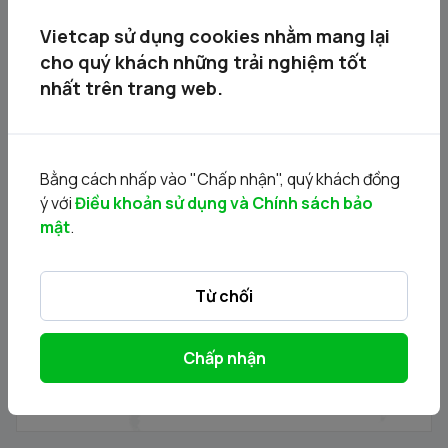
Vietcap sử dụng cookies nhằm mang lại
cho quý khách những trải nghiệm tốt
nhất trên trang web.
Bằng cách nhấp vào "Chấp nhận", quý khách đồng
ý với
Điều khoản sử dụng và Chính sách bảo
mật
.
DVV - Thông báo Chào bán cổ phiếu lần đầu ra công
chúng của Công ty Cổ phần DatViet VAC Group
Holdings
30/07/2026
Từ chối
Chấp nhận