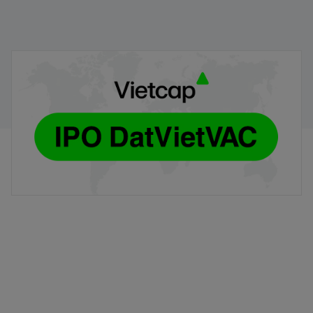
Hướng dẫn đăng ký mua cổ phiếu DVV (Phương thức
trực tiếp)
30/07/2026