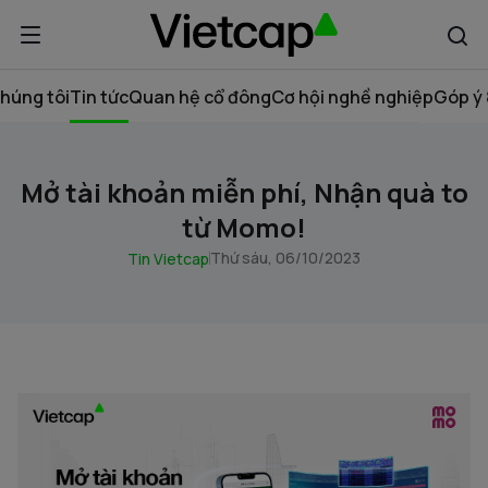
húng tôi
Tin tức
Quan hệ cổ đông
Cơ hội nghề nghiệp
Góp ý 
Mở tài khoản miễn phí, Nhận quà to
từ Momo!
Thứ sáu, 06/10/2023
Tin Vietcap