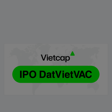
Vietcap - Thông báo danh sách các Tổ chức nhận đăng
ký mua cổ phiếu DVV
05/08/2026