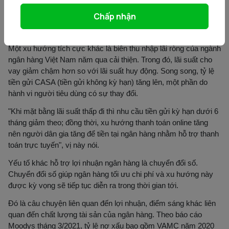
nước lân cận như Thái Lan, Indonesia, Philipphines, Malaysia…
Chấp nhận
thì gần như không tăng trưởng tín dụng, hoặc ở mức thấp 1
chữ số. Thậm chí lợi nhuận của họ sụt giảm mạnh.
Một xu hướng tích cực khác là biên thu nhập lãi ròng của ngành
ngân hàng Việt Nam năm qua cải thiện. Trong đó, lãi suất cho
vay giảm chậm hơn so với lãi suất huy động. Song song, tỷ lệ
tiền gửi CASA (tiền gửi không kỳ hạn) tăng lên, một phần do
hành vi người tiêu dùng có sự thay đổi.
"Khi mặt bằng lãi suất thấp đi thì nhu cầu tiền gửi kỳ hạn dưới 6
tháng giảm theo; đồng thời, xu hướng thanh toán online tăng
nên người dân gia tăng để tiền tại ngân hàng nhằm hỗ trợ thanh
toán trực tuyến", vị này nói.
Yếu tố khác hỗ trợ lợi nhuận ngân hàng là chuyển đổi số.
Chuyển đổi số giúp ngân hàng tối ưu chi phí và xu hướng này
được kỳ vọng sẽ tiếp tục diễn ra trong thời gian tới.
Đó là câu chuyện liên quan đến lợi nhuận, điểm sáng khác liên
quan đến chất lượng tài sản của ngân hàng. Theo báo cáo
Moodys tháng 3/2021, tỷ lệ nợ xấu bao gồm VAMC năm 2020