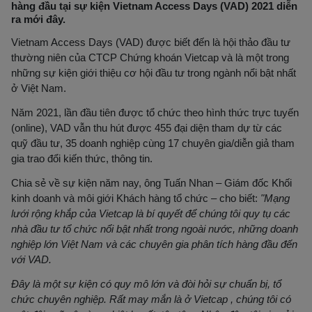
hàng đầu tại sự kiện Vietnam Access Days (VAD) 2021 diễn
ra mới đây.
Vietnam Access Days (VAD) được biết đến là hội thảo đầu tư
thường niên của CTCP Chứng khoán Vietcap và là một trong
những sự kiện giới thiệu cơ hội đầu tư trong ngành nổi bật nhất
ở Việt Nam.
Năm 2021, lần đầu tiên được tổ chức theo hình thức trực tuyến
(online), VAD vẫn thu hút được 455 đại diện tham dự từ các
quỹ đầu tư, 35 doanh nghiệp cùng 17 chuyên gia/diễn giả tham
gia trao đổi kiến thức, thông tin.
Chia sẻ về sự kiện năm nay, ông Tuấn Nhan – Giám đốc Khối
kinh doanh và môi giới Khách hàng tổ chức – cho biết:
"Mạng
lưới rộng khắp của Vietcap là bí quyết để chúng tôi quy tụ các
nhà đầu tư tổ chức nổi bật nhất trong ngoài nước, những doanh
nghiệp lớn Việt Nam và các chuyên gia phân tích hàng đầu đến
với VAD.
Đây là một sự kiện có quy mô lớn và đòi hỏi sự chuẩn bị, tổ
chức chuyên nghiệp. Rất may mắn là ở Vietcap , chúng tôi có