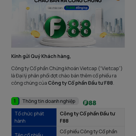
Kính gửi Quý Khách hàng,
Công ty Cổ phần Chứng khoán Vietcap (“Vietcap”)
là Đại lý phân phối đợt chào bán thêm cổ phiếu ra
công chúng của
Công ty Cổ phần Đầu tư F88
.
1
Thông tin doanh nghiệp
Tổ chức phát
Công ty Cổ phần Đầu tư
hành
F88
Cổ phiếu Công ty Cổ phần
Tên cổ phiếu