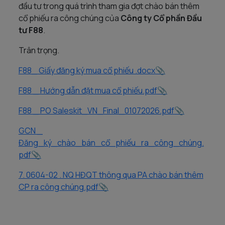
đầu tư trong quá trình tham gia đợt chào bán thêm
cổ phiếu ra công chúng của
Công ty Cổ phần Đầu
tư F88
.
Trân trọng.
F88_ Giấy đăng ký mua cổ phiếu .docx
F88 _ Hướng dẫn đặt mua cổ phiếu.pdf
F88 _ PO Saleskit_VN_Final_01072026.pdf
GCN _
Đăng_ký_chào_bán_cổ_phiếu_ra_công_chúng.
pdf
7. 0604-02 . NQ HĐQT thông qua PA chào bán thêm
CP ra công chúng.pdf