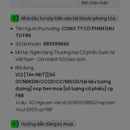
đợt chào bán
3
Nhà đầu tư nộp tiền vào tài khoản phong tỏa
Tên người thụ hưởng:
CONG TY CO PHAN DAU
TU F88
Số tài khoản:
883999666
Mở tại: Ngân hàng Thương mại Cổ phần Quốc tế
Việt Nam - Chi nhánh Sở Giao dịch
Nội dung:
VCI [Tên NĐT][Số
GCNĐKDN/CCCD/CC/MSGD/tài liệu tương
đương] nop tien mua [số lượng cổ phiếu] cp
F88
Ví dụ: VCI Nguyen Van B 001810018922 nop tien
mua 5000 cp F88
4
Hướng dẫn đăng ký mua