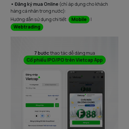
• Đăng ký mua Online
(chỉ áp dụng cho khách
hàng cá nhân trong nước):
Hướng dẫn sử dụng chi tiết:
Mobile
|
Webtrading
7 bước
thao tác dễ dàng mua
Cổ phiếu IPO/PO trên Vietcap App