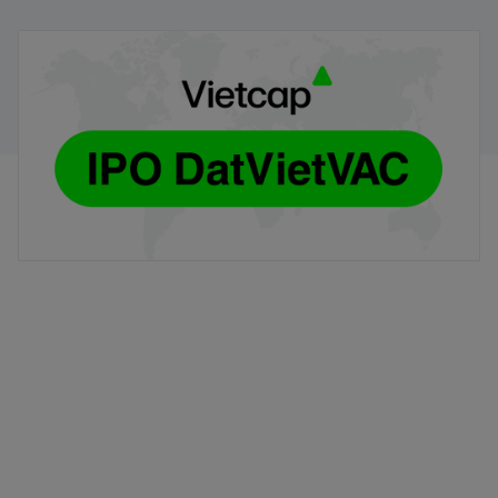
Hướng dẫn đăng ký mua cổ phiếu DVV (Phương thức
trực tiếp)
30/07/2026