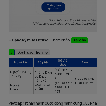
*Hình ảnh mang tính chất tham khảo
*Chỉ áp dụng cho khách hàng cá nhân trong nước
• Đăng ký mua Offline:
Tham khảo
Tại đây
5
Danh sách liên hệ
Số điện
Họ và tên
Bộ phận
Email
thoại
(84) 28 3914
Nguyễn Vương
Phòng Dịch
3588 - Ext
Thúy Vy
vụ Khách
408
trade.cs@vie
hàng và
tcap.com.vn
(84) 28 3914
Quản lý sản
Nguyễn Thị Tú
3588 - Ext
phẩm
Uyên
453
Vietcap rất hân hạnh được đồng hành cùng Quý Nhà