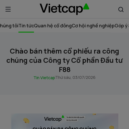
húng tôi
Tin tức
Quan hệ cổ đông
Cơ hội nghề nghiệp
Góp ý 
Chào bán thêm cổ phiếu ra công
chúng của Công ty Cổ phần Đầu tư
F88
Thứ sáu, 03/07/2026
Tin Vietcap