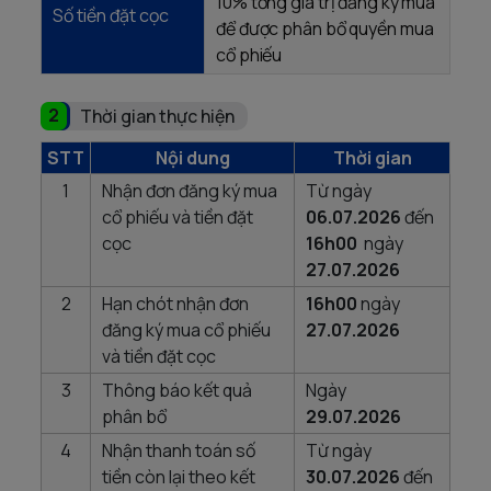
10% tổng giá trị đăng ký mua
Số tiền đặt cọc
để được phân bổ quyền mua
cổ phiếu
2
Thời gian thực hiện
STT
Nội dung
Thời gian
1
Nhận đơn đăng ký mua
Từ ngày
cổ phiếu và tiền đặt
06.07.2026
đến
cọc
16h00
ngày
27.07.2026
2
Hạn chót nhận đơn
16h00
ngày
đăng ký mua cổ phiếu
27.07.2026
và tiền đặt cọc
3
Thông báo kết quả
Ngày
phân bổ
29.07.2026
4
Nhận thanh toán số
Từ ngày
tiền còn lại theo kết
30.07.2026
đến