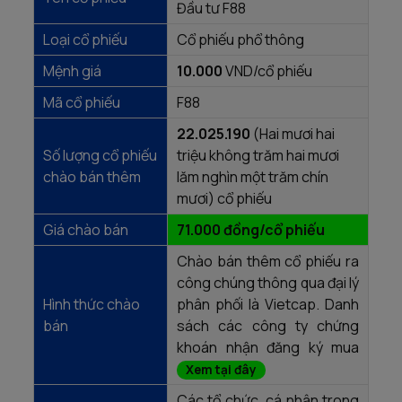
Đầu tư F88
Loại cổ phiếu
Cổ phiếu phổ thông
Mệnh giá
10.000
VND/cổ phiếu
Mã cổ phiếu
F88
22.025.190
(Hai mươi hai
Số lượng cổ phiếu
triệu không trăm hai mươi
chào bán thêm
lăm nghìn một trăm chín
mươi) cổ phiếu
Giá chào bán
71.000 đồng/cổ phiếu
Chào bán thêm cổ phiếu ra
công chúng thông qua đại lý
Hình thức chào
phân phối là Vietcap. Danh
bán
sách các công ty chứng
khoán nhận đăng ký mua
Xem tại đây
Các tổ chức, cá nhân trong