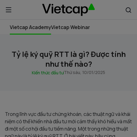
Vietcap Academy
Vietcap Webinar
Tỷ lệ ký quỹ RTT là gì? Được tính
như thế nào?
Thứ sáu, 10/01/2025
Kiến thức đầu tư
Trong lĩnh vực đầu tư chứng khoán, các thuật ngữ và khái
niệm có thể khiến nhà đầu tư mới cảm thấy khó hiểu và mất
đi một số cơ hội đầu tư tiềm năng. Một trong những thuật
ngữ này là tỷ lệ ký quỹ RTT. Ở bài viết này, hãy cùng