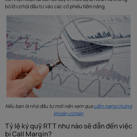
bỏ lỡ cơ hội đầu tư vào các cổ phiếu tiềm năng.
Nếu bạn là nhà đầu tư mới nên xem qua
cẩm nang chứng
khoán cơ bản
Tỷ lệ ký quỹ RTT như nào sẽ dẫn đến việc
bị Call Margin?