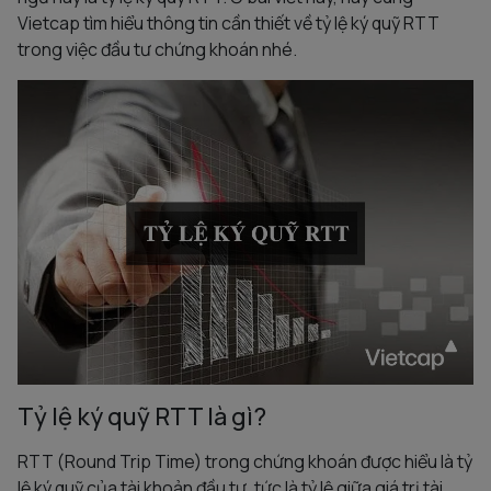
Vietcap tìm hiểu thông tin cần thiết về tỷ lệ ký quỹ RTT
trong việc đầu tư chứng khoán nhé.
Tỷ lệ ký quỹ RTT là gì?
RTT (Round Trip Time) trong chứng khoán được hiểu là tỷ
lệ ký quỹ của tài khoản đầu tư, tức là tỷ lệ giữa giá trị tài