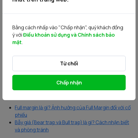
Bằng cách nhấp vào "Chấp nhận", quý khách đồng
ý với
Điều khoản sử dụng và Chính sách bảo
mật
.
Từ chối
Chấp nhận
Xem thêm
:
Full margin là gì? Ảnh hưởng của Full Margin đối với cổ
phiếu
Bẫy giá (Bear trap và Bull trap) là gì? Cách nhận biết
và phòng tránh