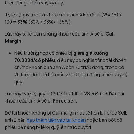
triệu đồng là tiền vay ký quỹ.
Tỷ lệ ký quỹ trên tài khoản của anh A khi đó = (25/75) x
100 =
33%
(30%< 33%< 35%)
Lúc này tài khoản chứng khoán của anh A sẽ bị
Call
Margin
.
Nếu trường hợp cổ phiếu bị
giảm giá xuống
70.000đ/cổ phiếu
, điều này có nghĩa tổng tài khoản
chứng khoán của anh A còn 70 triệu đồng, trong đó
20 triệu đồng là tiền vốn và 50 triệu đồng là tiền vay ký
quỹ.
Lúc này tỷ lệ ký quỹ = (20/70) x 100 =
28.6%
(<30%), tài
khoản của anh A sẽ bị
Force sell
.
Để tài khoản không bị Call margin hay tệ hơn là Force Sell,
anh B cần
nạp thêm tiền vào tài khoản
hoặc bán bớt cổ
phiếu để nâng tỷ lệ ký quỹ lên mức duy trì.