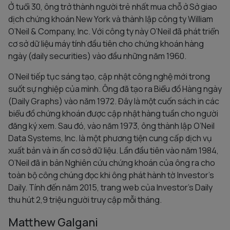
Ở tuổi 30, ông trở thành người trẻ nhất mua chỗ ở Sở giao
dịch chứng khoán New York và thành lập công ty William
O’Neil & Company, Inc. Với công ty này O’Neil đã phát triển
cơ sở dữ liệu máy tính đầu tiên cho chứng khoán hàng
ngày (daily securities) vào đầu những năm 1960.
O’Neil tiếp tục sáng tạo, cập nhật công nghệ mới trong
suốt sự nghiệp của mình. Ông đã tạo ra Biểu đồ Hàng ngày
(Daily Graphs) vào năm 1972. Đây là một cuốn sách in các
biểu đồ chứng khoán được cập nhật hàng tuần cho người
đăng ký xem. Sau đó, vào năm 1973, ông thành lập O’Neil
Data Systems, Inc. là một phương tiện cung cấp dịch vụ
xuất bản và in ấn cơ sở dữ liệu. Lần đầu tiên vào năm 1984,
O’Neil đã in bản Nghiên cứu chứng khoán của ông ra cho
toàn bộ công chúng đọc khi ông phát hành tờ Investor’s
Daily. Tính đến năm 2015, trang web của Investor’s Daily
thu hút 2,9 triệu người truy cập mỗi tháng.
Matthew Galgani