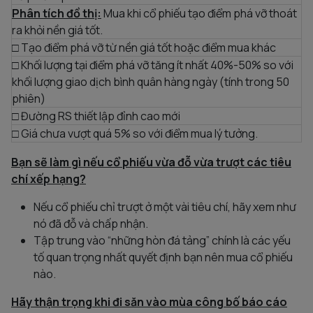
Phân tích đồ thị:
Mua khi cổ phiếu tạo điểm phá vỡ thoát
ra khỏi nền giá tốt.
□ Tạo điểm phá vỡ từ nền giá tốt hoặc điểm mua khác
□ Khối lượng tại điểm phá vỡ tăng ít nhất 40%-50% so với
khối lượng giao dịch bình quân hàng ngày (tính trong 50
phiên)
□ Đường RS thiết lập đỉnh cao mới
□ Giá chưa vượt quá 5% so với điểm mua lý tưởng.
Bạn sẽ làm gì nếu cổ phiếu vừa đỗ vừa trượt các tiêu
chí xếp hạng?
Nếu cổ phiếu chỉ trượt ở một vài tiêu chí, hãy xem như
nó đã đỗ và chấp nhận.
Tập trung vào “những hòn đá tảng” chính là các yếu
tố quan trọng nhất quyết định bạn nên mua cổ phiếu
nào.
Hãy thận trọng khi đi săn vào mùa công bố báo cáo