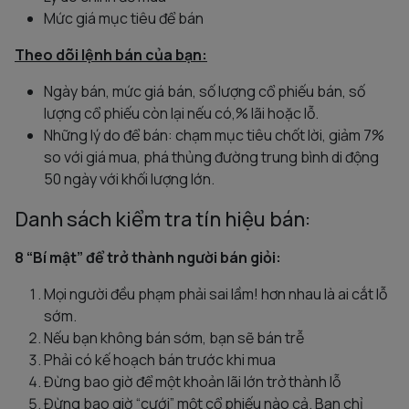
Mức giá mục tiêu để bán
Theo dõi lệnh bán của bạn:
Ngày bán, mức giá bán, số lượng cổ phiếu bán, số
lượng cổ phiếu còn lại nếu có,% lãi hoặc lỗ.
Những lý do để bán: chạm mục tiêu chốt lời, giảm 7%
so với giá mua, phá thủng đường trung bình di động
50 ngày với khối lượng lớn.
Danh sách kiểm tra tín hiệu bán:
8 “Bí mật” để trở thành người bán giỏi:
Mọi người đều phạm phải sai lầm! hơn nhau là ai cắt lỗ
sớm.
Nếu bạn không bán sớm, bạn sẽ bán trễ
Phải có kế hoạch bán trước khi mua
Đừng bao giờ để một khoản lãi lớn trở thành lỗ
Đừng bao giờ “cưới” một cổ phiếu nào cả. Bạn chỉ