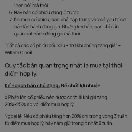
“hẹn hò” mà thôi
Hãy bán cổ phiếu đang lỗ trước
Khi mua cổ phiếu, bạn phải tập trung vào cả yếu tố cơ
bản lẫn hành động giá. Nhưng khi bán, bạn chỉ cần
quan sát hành động giá mà thôi.
“Tất cả các cổ phiếu đều xấu – trừ khi chúng tăng giá”. –
William O’neil
Quy tắc bán quan trọng nhất là mua tại thời
điểm hợp lý.
Kế hoạch bán chủ động:
Để chốt lợi nhuận
þ Phần lớn cổ phiếu nên được chốt lãi khi giá tăng
20%-25% so với điểm mua hợp lý.
Ngoại lệ: Nếu cổ phiếu tăng hơn 20% chỉ trong vòng 3 tuần
từ điểm mua hợp lý, hãy nắm giữ trong ít nhất 8 tuần.