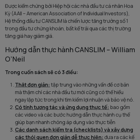
Được kiểm chứng bởi Hiệp hội các nhà đầu tư cá nhân Hoa
Kỳ (AAII – American Association of Individual Investors),
Hệ thống đầu tư CANSLIM là chiến lược tăng trưởng số 1
trong đầu tư chứng khoán, bất kể trải qua các thị trường
tăng giá hay giảm giá.
Hướng dẫn thực hành CANSLIM – William
O’Neil
Trong cuốn sách sẽ có 3 điều:
Thật đơn giản:
tập trung vào những vấn đề cơ bản
mà thậm chí các nhà đầu tư mới cũng có thể hiểu
ngay lập tức trong khi tìm kiếm lợi nhuận và bảo vệ nó.
Có tính tương tác và ứng dụng thực tế:
bao gồm
các video và các bước hướng dẫn thực hành cụ thể
giúp bạn nhanh chóng áp dụng vào thực tiễn
Các danh sách kiểm tra (checklists) và xây dựng
các thói quen đơn giản dễ thực hiện:
đưa ra các kế