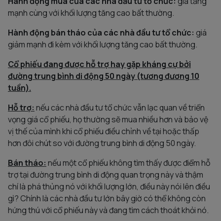
Hành động mua
của các nhà đầu tư tổ chức:
giá tăng
mạnh cùng với khối lượng tăng cao bất thường.
Hành động bán tháo của các nhà đầu tư tổ chức:
giá
giảm mạnh đi kèm với khối lượng tăng cao bất thường.
Cổ phiếu đang được hỗ trợ hay gặp kháng cự bởi
đường trung bình di động 50 ngày (tương đương 10
tuần).
Hỗ trợ:
nếu các nhà đầu tư tổ chức vẫn lạc quan về triển
vọng giá cổ phiếu, họ thường sẽ mua nhiều hơn và bảo vệ
vị thế của mình khi cổ phiếu điều chỉnh về tại hoặc thấp
hơn đôi chút so với đường trung bình di động 50 ngày.
Bán tháo:
nếu một cổ phiếu không tìm thấy được điểm hỗ
trợ tại đường trung bình di động quan trọng này và thậm
chí là phá thủng nó với khối lượng lớn, điều này nói lên điều
gì? Chính là các nhà đầu tư lớn bây giờ có thể không còn
hứng thú với cổ phiếu này và đang tìm cách thoát khỏi nó.