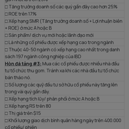
□ Tăng trưởng doanh số các quý gần đây cao hơn 25%
□ ROE trên 17%
□ Xếp hạng SMR (Tăng trưởng doanh số + Lợi nhuận biên
+ ROE) ở mức A hoặc B
□ Sản phẩm/ dịch vụ mới hoặc lãnh đạo mới
□ Là những cổ phiếu được xếp hạng cao trong ngành
□ Thuộc 40-50 ngành có xếp hạng cao nhất trong danh
sách 197 ngành công nghiệp của IBD
Hòn đá tảng #3:
Mua các cổ phiếu được nhiều nhà đầu
tư tổ chức thu gom. Tránh xa khi các nhà đầu tư tổ chức
bán tháo nó.
□ Số lượng các quỹ đầu tư sở hữu cổ phiếu này tăng lên
trong vài quý gần đây.
□ Xếp hạng tích lũy/ phân phối ở mức A hoặc B
□ Xếp hạng RS trên 80
□ Thị giá trên $15
□ Khối lượng giao dịch bình quân hàng ngày trên 400.000
cổ phiếu/ phiên