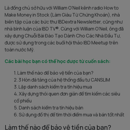
Là đồng chủ sở hữu với William O’Neil kênh radio How to
Make Money in Stock (Làm Giàu Từ Chứng Khoán), nhà
biên tập của các bức thư IBDextra Newsletter, cũng như
nhà bình luận của IBD TV®. Cùng với William O’Neil, ông đã
xây dựng Chuỗi Bài Đào Tạo Dành Cho Các Nhà Đầu Tư,
được sử dụng trong các buổi hội thảo IBD Meetup trên
toàn nước Mỹ.
Các bài học bạn có thể học được từ cuốn sách:
Làm thế nào để bảo vệ tiền của bạn?
3 Hòn đá tảng của hệ thống đầu tư CANSLIM
Lập danh sách kiểm tra tín hiệu mua
Xây dựng thói quen đơn giản để tìm kiếm các siêu
cổ phiếu
Danh sách kiểm tra tín hiệu bán
Sử dụng đồ thị để tìm thời điểm mua và bán tốt nhất
Làm thế nào để bảo vệ tiền của bạn?