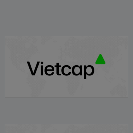
IPO Pop là gì? Vì sao giá cổ phiếu thường tăng mạnh
ngay sau IPO?
22/01/2026
Niêm yết chứng khoán là gì? Quy trình niêm yết đối với