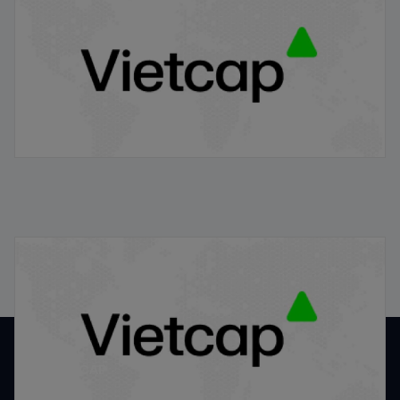
cổ phiếu IPO tại việt nam
21/01/2026
Định giá cổ phiếu IPO theo phương pháp P/E, P/B, DCF
21/01/2026
VỀ VIETCAP
Về Vietcap