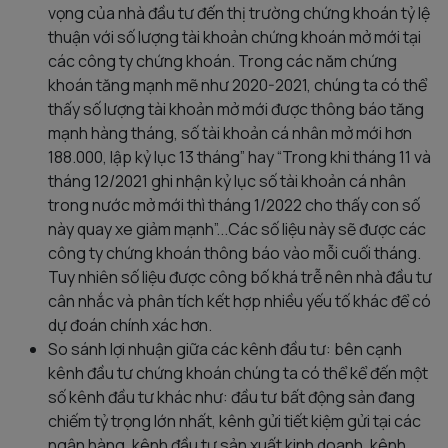
vọng của nhà đầu tư đến thị trường chứng khoán tỷ lệ
thuận với số lượng tài khoản chứng khoán mở mới tại
các công ty chứng khoán. Trong các năm chứng
khoán tăng mạnh mẽ như 2020-2021, chúng ta có thể
thấy số lượng tài khoản mở mới được thông báo tăng
mạnh hàng tháng, số tài khoản cá nhân mở mới hơn
188.000, lập kỷ lục 13 tháng” hay “Trong khi tháng 11 và
tháng 12/2021 ghi nhận kỷ lục số tài khoản cá nhân
trong nước mở mới thì tháng 1/2022 cho thấy con số
này quay xe giảm mạnh”...Các số liệu này sẽ được các
công ty chứng khoán thông báo vào mỗi cuối tháng.
Tuy nhiên số liệu được công bố khá trễ nên nhà đầu tư
cân nhắc và phân tích kết hợp nhiều yếu tố khác để có
dự đoán chính xác hơn.
So sánh lợi nhuận giữa các kênh đầu tư: bên cạnh
kênh đầu tư chứng khoán chúng ta có thể kể đến một
số kênh đầu tư khác như: đầu tư bất động sản đang
chiếm tỷ trọng lớn nhất, kênh gửi tiết kiệm gửi tại các
ngân hàng, kênh đầu tư sản xuất kinh doanh, kênh