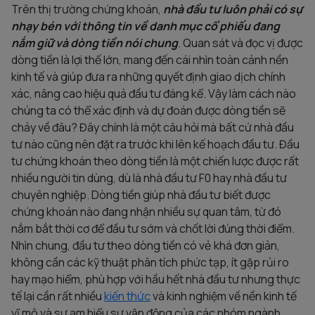
Trên thị trường chứng khoán,
nhà đầu tư luôn phải có sự
nhạy bén với thông tin về danh mục cổ phiếu đang
nắm giữ và dòng tiền nói chung
. Quan sát và đọc vị được
dòng tiền là lợi thế lớn, mang đến cái nhìn toàn cảnh nền
kinh tế và giúp đưa ra những quyết định giao dịch chính
xác, nâng cao hiệu quả đầu tư đáng kể. Vậy làm cách nào
chúng ta có thể xác định và dự đoán được dòng tiền sẽ
chảy về đâu? Đây chính là một câu hỏi mà bất cứ nhà đầu
tư nào cũng nên đặt ra trước khi lên kế hoạch đầu tư. Đầu
tư chứng khoán theo dòng tiền là một chiến lược được rất
nhiều người tin dùng, dù là nhà đầu tư F0 hay nhà đầu tư
chuyên nghiệp. Dòng tiền giúp nhà đầu tư biết được
chứng khoán nào đang nhận nhiều sự quan tâm, từ đó
nắm bắt thời cơ để đầu tư sớm và chốt lời đúng thời điểm.
Nhìn chung, đầu tư theo dòng tiền có vẻ khá đơn giản,
không cần các kỹ thuật phân tích phức tạp, ít gặp rủi ro
hay mạo hiểm, phù hợp với hầu hết nhà đầu tư nhưng thực
tế lại cần rất nhiều
kiến thức
và kinh nghiệm về nền kinh tế
vĩ mô và sự am hiểu sự vận động của các nhóm ngành.