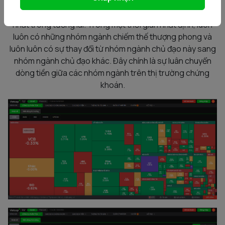
dòng tiền trên thị trường chứng khoán luôn luôn ưu tiên
đổ vào các nhóm ngành có sự kỳ vọng và hưởng lợi cao
nhất trong tương lai. Trong một thời gian nhất định, luôn
luôn có những nhóm ngành chiếm thế thượng phong và
luôn luôn có sự thay đổi từ nhóm ngành chủ đạo này sang
nhóm ngành chủ đạo khác. Đây chính là sự luân chuyển
dòng tiền giữa các nhóm ngành trên thị trường chứng
khoán.