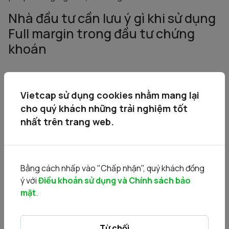
Nhà đầu tư cần lưu ý gì khi sử dụng
Full margin trong đầu tư chứng
khoán
Vietcap sử dụng cookies nhằm mang lại
cho quý khách những trải nghiệm tốt
nhất trên trang web.
Bằng cách nhấp vào "Chấp nhận", quý khách đồng
ý với
Điều khoản sử dụng và Chính sách bảo
mật
.
Từ chối