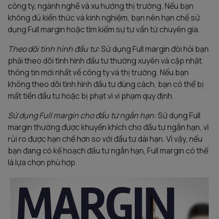
công ty, ngành nghề và xu hướng thị trường. Nếu bạn
không đủ kiến thức và kinh nghiệm, bạn nên hạn chế sử
dụng Full margin hoặc tìm kiếm sự tư vấn từ chuyên gia.
Theo dõi tình hình đầu tư:
Sử dụng Full margin đòi hỏi bạn
phải theo dõi tình hình đầu tư thường xuyên và cập nhật
thông tin mới nhất về công ty và thị trường. Nếu bạn
không theo dõi tình hình đầu tư đúng cách, bạn có thể bị
mất tiền đầu tư hoặc bị phạt vì vi phạm quy định.
Sử dụng Full margin cho đầu tư ngắn hạn:
Sử dụng Full
margin thường được khuyến khích cho đầu tư ngắn hạn, vì
rủi ro được hạn chế hơn so với đầu tư dài hạn. Vì vậy, nếu
bạn đang có kế hoạch đầu tư ngắn hạn, Full margin có thể
là lựa chọn phù hợp.