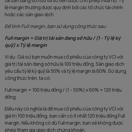
tài sản đang sở hữu và số tiền được cho phép mua nợ. Tỷ
lệ margin thường được quy định bởi các tổ chức tài chính
hoặc các sàn giao dịch.
Để tính Full margin, bạn sử dụng công thức sau:
Full margin = Giá trị tài sản đang sở hữu / (1 - Tỷ lệ ký
quỹ) x Tỷ lệ margin
Ví dụ: Giả sử bạn muốn mua cổ phiếu của công ty VCI với
giá trị tài sản đang sở hữu là 100 triệu đồng. Sàn giao dịch
yêu cầu tỷ lệ ký quỹ là 50% và tỷ lệ margin là 60%. Sử dụng
công thức trên, ta có:
Full margin = 100 triệu đồng / (1 - 50%) x 60% = 120 triệu
đồng
Điều này có nghĩa là để mua cổ phiếu của công ty VCI với
giá trị 100 triệu đồng, bạn cần có ít nhất 120 triệu đồng Full
margin. Nếu không có đủ Full margin, bạn sẽ không được
phép tham gia giao dịch chứng khoán.