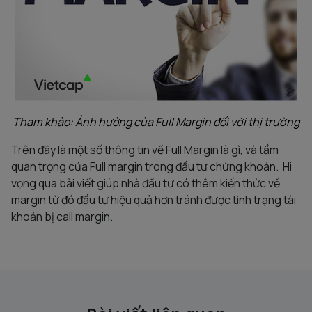
Tham khảo:
Ảnh hưởng của Full Margin đối với thị trường
Trên đây là một số thông tin về Full Margin là gì, và tầm
quan trọng của Full margin trong đầu tư chứng khoán. Hi
vọng qua bài viết giúp nhà đầu tư có thêm kiến thức về
margin từ đó đầu tư hiệu quả hơn tránh được tình trạng tài
khoản bị call margin.