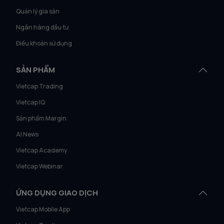
Quản lý gia sản
Ngân hàng đầu tư
Điều khoản sử dụng
SẢN PHẨM
Vietcap Trading
Vietcap IQ
Sản phẩm Margin
AI News
Vietcap Academy
Vietcap Webinar
ỨNG DỤNG GIAO DỊCH
Vietcap Mobile App