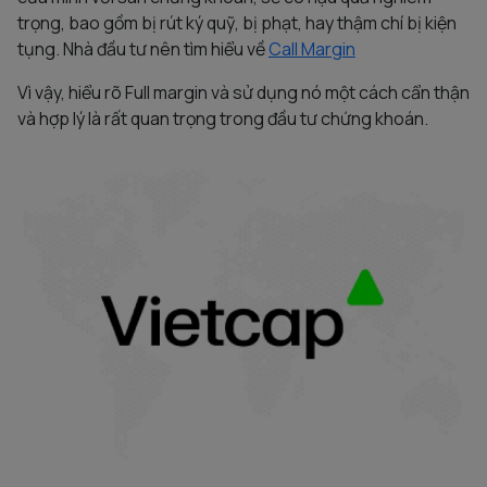
trọng, bao gồm bị rút ký quỹ, bị phạt, hay thậm chí bị kiện
tụng. Nhà đầu tư nên tìm hiểu về
Call Margin
Vì vậy, hiểu rõ Full margin và sử dụng nó một cách cẩn thận
và hợp lý là rất quan trọng trong đầu tư chứng khoán.