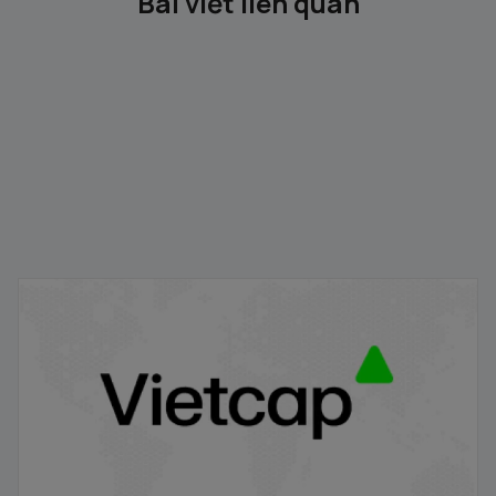
Bài viết liên quan
IPO Pop là gì? Vì sao giá cổ phiếu thường tăng mạnh
ngay sau IPO?
22/01/2026