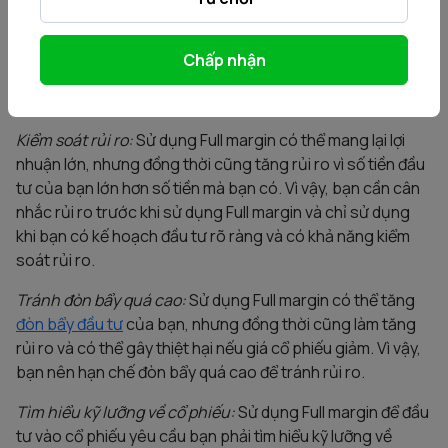
Full margin: Trạng thái khi NĐT không thể đặt thêm lệnh
giao dịch vì đã ký quỹ vay quá mức cho phép
Chấp nhận
Khi sử dụng Full margin trong đầu tư chứng khoán, các
nhà đầu tư cần lưu ý những điểm sau đây:
Kiểm soát rủi ro:
Sử dụng Full margin có thể mang lại lợi
nhuận lớn, nhưng đồng thời cũng tăng rủi ro vì số tiền đầu
tư của bạn lớn hơn số tiền mà bạn có. Vì vậy, bạn cần cân
nhắc rủi ro trước khi sử dụng Full margin và chỉ sử dụng
khi bạn có kế hoạch đầu tư rõ ràng và có khả năng kiểm
soát rủi ro.
Tránh đòn bẩy quá cao:
Sử dụng Full margin có thể tăng
đòn bẩy đầu tư
của bạn, nhưng đồng thời cũng làm tăng
rủi ro và có thể gây thiệt hại nếu giá cổ phiếu giảm. Vì vậy,
bạn nên hạn chế đòn bẩy quá cao để tránh rủi ro.
Tìm hiểu kỹ lưỡng về cổ phiếu:
Sử dụng Full margin để đầu
tư vào cổ phiếu yêu cầu bạn phải tìm hiểu kỹ lưỡng về