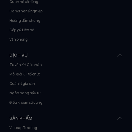
Quan hệ cổ đông
Cơ hội nghề nghiệp
Hướng dẫn chung
Góp ý & Liên hệ
Văn phòng
DỊCH VỤ
Tư vấn KH Cá nhân
Môi giới KH tổ chức
Quản lý gia sản
Ngân hàng đầu tư
Điều khoản sử dụng
SẢN PHẨM
Vietcap Trading