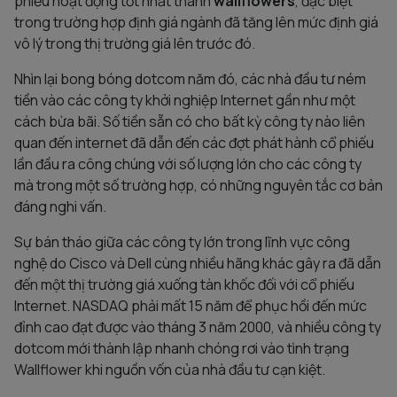
phiếu hoạt động tốt nhất thành
wallflowers
, đặc biệt
trong trường hợp định giá ngành đã tăng lên mức định giá
vô lý trong thị trường giá lên trước đó.
Nhìn lại bong bóng dotcom năm đó, các nhà đầu tư ném
tiền vào các công ty khởi nghiệp Internet gần như một
cách bừa bãi. Số tiền sẵn có cho bất kỳ công ty nào liên
quan đến internet đã dẫn đến các đợt phát hành cổ phiếu
lần đầu ra công chúng với số lượng lớn cho các công ty
mà trong một số trường hợp, có những nguyên tắc cơ bản
đáng nghi vấn.
Sự bán tháo giữa các công ty lớn trong lĩnh vực công
nghệ do Cisco và Dell cùng nhiều hãng khác gây ra đã dẫn
đến một thị trường giá xuống tàn khốc đối với cổ phiếu
Internet. NASDAQ phải mất 15 năm để phục hồi đến mức
đỉnh cao đạt được vào tháng 3 năm 2000, và nhiều công ty
dotcom mới thành lập nhanh chóng rơi vào tình trạng
Wallflower khi nguồn vốn của nhà đầu tư cạn kiệt.