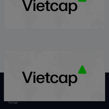
Định giá cổ phiếu IPO theo phương pháp P/E, P/B, DCF
21/01/2026
VỀ VIETCAP
Về Vietcap
Tin tức