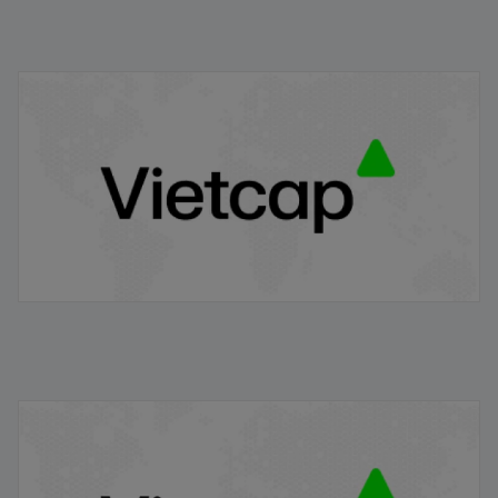
IPO Pop là gì? Vì sao giá cổ phiếu thường tăng mạnh
ngay sau IPO?
22/01/2026
Niêm yết chứng khoán là gì? Quy trình niêm yết đối với
cổ phiếu IPO tại việt nam
21/01/2026