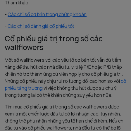
Tham khảo:
-
Các chỉ số cơ bản trong chứng khoán
-
Các chỉ số đánh giá cổ phiếu tốt
Cổ phiếu giá trị trong số các
wallflowers
Một số wallflowers với các yếu tố cơ bản tốt vẫn đủ tiềm
năng để thu hút các nhà đầu tư, vì tỉ lệ P/E hoặc P/B thấp
khiến nó trở thành ứng cử viên hợp lý cho cổ phiếu giá trị.
Những cổ phiếu này chịu rủi ro tương đối cao hơn so với
cổ
phiếu tăng trưởng
vì việc không thu hút được sự chú ý
trong tương lai có thể khiến chúng suy yếu hơn nữa.
Tìm mua cổ phiếu giá trị trong số các wallflowers được
xem là một chiến lược đầu tư có lợi nhuận cao, tuy nhiên,
không thể phủ nhận những yếu tố hạn chế đi kèm. Nếu chỉ
đầu tư vào cổ phiếu wallflowers, nhà đầu tư có thể bỏ lỡ