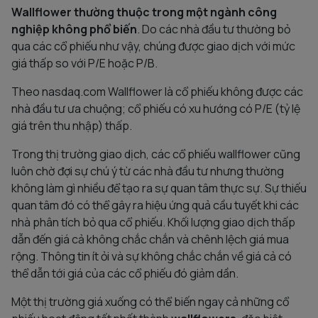
Wallflower thường thuộc trong một ngành công
nghiệp không phổ biến
. Do các nhà đầu tư thường bỏ
qua các cổ phiếu như vậy, chúng được giao dịch với mức
giá thấp so với P/E hoặc P/B.
Theo nasdaq.com Wallflower là cổ phiếu không được các
nhà đầu tư ưa chuộng; cổ phiếu có xu hướng có P/E (tỷ lệ
giá trên thu nhập) thấp.
Trong thị trường giao dịch, các cổ phiếu wallflower cũng
luôn chờ đợi sự chú ý từ các nhà đầu tư nhưng thường
không làm gì nhiều để tạo ra sự quan tâm thực sự. Sự thiếu
quan tâm đó có thể gây ra hiệu ứng quả cầu tuyết khi các
nhà phân tích bỏ qua cổ phiếu. Khối lượng giao dịch thấp
dẫn đến giá cả không chắc chắn và chênh lệch giá mua
rộng. Thông tin ít ỏi và sự không chắc chắn về giá cả có
thể dẫn tới giá của các cổ phiếu đó giảm dần.
Một thị trường giá xuống có thể biến ngay cả những cổ