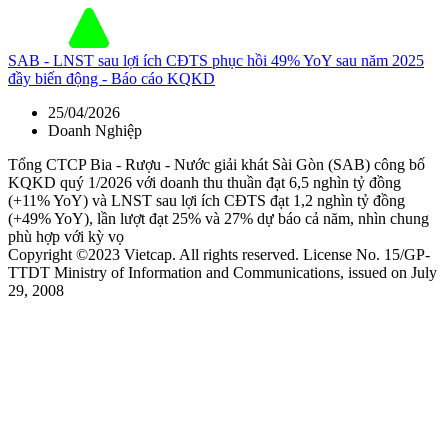
SAB - LNST sau lợi ích CĐTS phục hồi 49% YoY sau năm 2025
đầy biến động - Báo cáo KQKD
25/04/2026
Doanh Nghiệp
Tổng CTCP Bia - Rượu - Nước giải khát Sài Gòn (SAB) công bố
KQKD quý 1/2026 với doanh thu thuần đạt 6,5 nghìn tỷ đồng
(+11% YoY) và LNST sau lợi ích CĐTS đạt 1,2 nghìn tỷ đồng
(+49% YoY), lần lượt đạt 25% và 27% dự báo cả năm, nhìn chung
phù hợp với kỳ vọ
Copyright ©2023 Vietcap. All rights reserved. License No. 15/GP-
TTDT Ministry of Information and Communications, issued on July
29, 2008