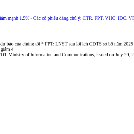
 giảm mạnh 1,5% - Các cổ phiếu đáng chú ý: CTR, FPT, VHC, IDC, 
 dự báo của chúng tôi * FPT: LNST sau lợi ích CĐTS sơ bộ năm 202
 giảm 4
TDT Ministry of Information and Communications, issued on July 29, 