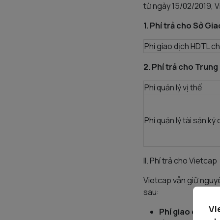
từ ngày 15/02/2019, V
1. Phí trả cho Sở Gi
Phí giao dịch HDTL ch
2. Phí trả cho Trung
Phí quản lý vị thế
Phí quản lý tài sản ký 
II. Phí trả cho Vietcap
Vietcap vẫn giữ nguy
sau:
Vi
Phí giao dịch = 