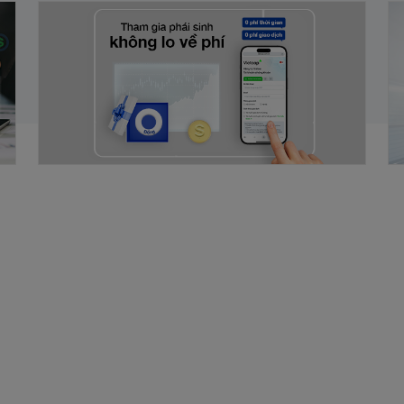
G
Giao dịch chứng khoán phái sinh, không lo
T
về phí
V
23/07/2024
10