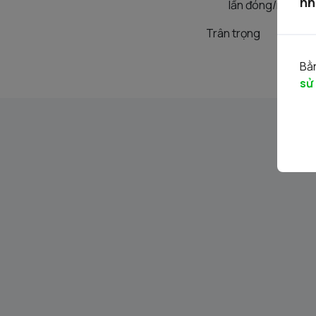
nh
lần đóng/mở /đáo
Trân trọng
Bằn
sử