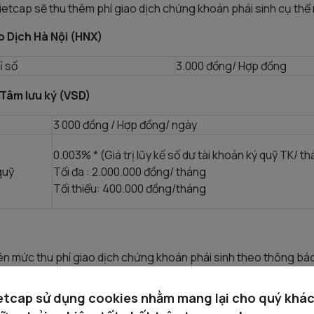
ietcap sẽ thu thêm phí giao dịch chứng khoán phái sinh cụ thể
ao Dịch Hà Nội (HNX)
ỉ số
3.000 đồng/ Hợp đồng
 Tâm lưu ký (VSD)
3 000 đồng / Hợp đồng/ ngày
0.003% * (Giá trị lũy kế số dư tài khoản ký quỹ TK/ t
quỹ
Tối đa : 2.000.000 đồng/ tháng
Tối thiểu: 400.000 đồng/tháng
ên mức thu phí giao dịch chứng khoán phái sinh theo thông bá
etcap sử dụng cookies nhằm mang lại cho quý khá
0.04% *Giá trị ký quỹ ban đầu VSD
.(Mức này tương đương 4.5