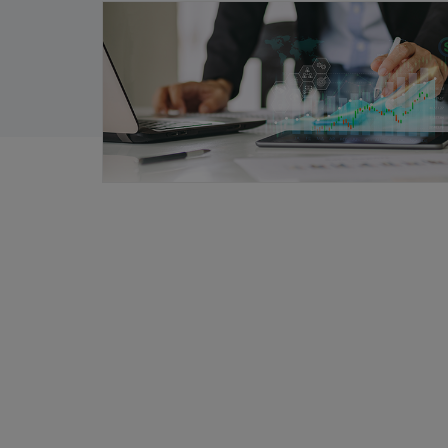
ƯU ĐÃI PHÍ GIAO DỊCH HỢP ĐỒNG TƯƠN
LAI CHỈ SỐ VN100
09/10/2025