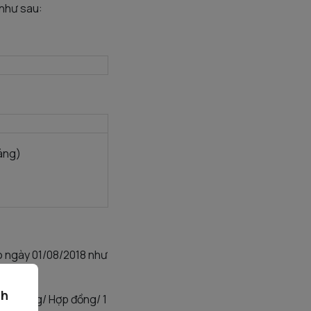
 như sau:
háng)
o ngày 01/08/2018 như
ch
00 đồng/ Hợp đồng/ 1