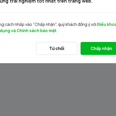
ững trải nghiệm tốt nhất trên trang web.
 hạn.)
g cách nhấp vào "Chấp nhận", quý khách đồng ý với
Điều kho
 dụng và Chính sách bảo mật
.
Từ chối
Chấp nhận
Tin liên quan