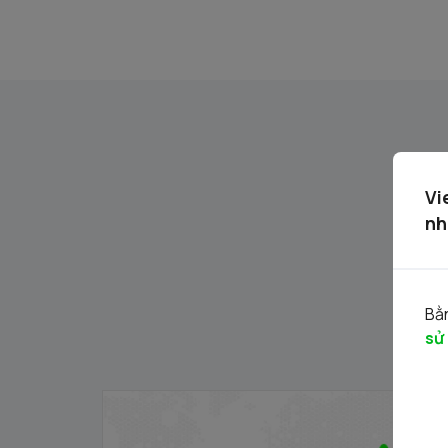
Vi
nh
Bằn
sử
Danh mục chứng khoán được phép giao
dịch ký quỹ 30.06.2026