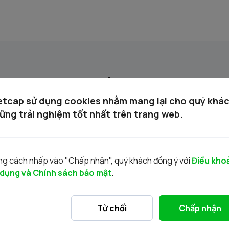
Tin liên quan
etcap sử dụng cookies nhằm mang lại cho quý khá
ững trải nghiệm tốt nhất trên trang web.
g cách nhấp vào "Chấp nhận", quý khách đồng ý với
Điều kho
 dụng và Chính sách bảo mật
.
Danh mục chứng khoán được phép giao
D
Từ chối
Chấp nhận
dịch ký quỹ 02.06.2026
d