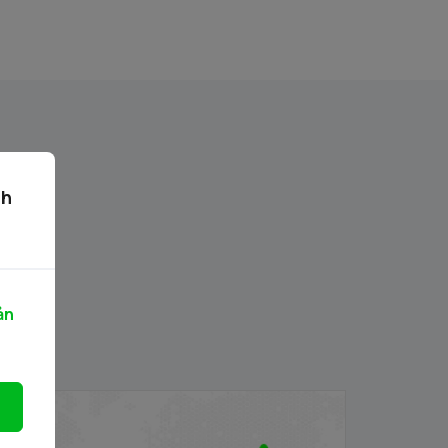
ch
ản
anh mục chứng khoán được phép giao
ịch ký quỹ 03.03.2026