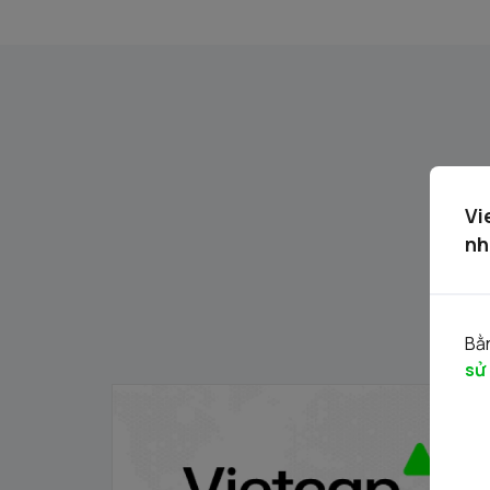
Vi
nh
Bằn
sử
Danh mục chứng khoán được phép giao
dịch ký quỹ 02.06.2026
02/06/2026