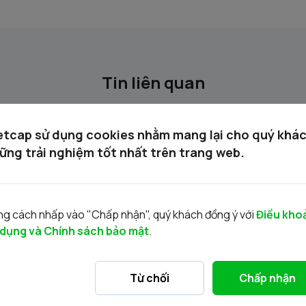
Tin liên quan
etcap sử dụng cookies nhằm mang lại cho quý khá
ững trải nghiệm tốt nhất trên trang web.
g cách nhấp vào "Chấp nhận", quý khách đồng ý với
Điều kho
 dụng và Chính sách bảo mật
.
Danh mục chứng khoán được phép giao
Th
dịch ký quỹ 03.03.2026
0
Từ chối
Chấp nhận
03/03/2026
27