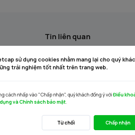
Tin liên quan
etcap sử dụng cookies nhằm mang lại cho quý khá
ững trải nghiệm tốt nhất trên trang web.
g cách nhấp vào "Chấp nhận", quý khách đồng ý với
Điều kho
 dụng và Chính sách bảo mật
.
Danh mục chứng khoán được phép giao
D
dịch ký quỹ 02.06.2026
d
Từ chối
Chấp nhận
02/06/2026
03