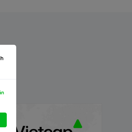
ch
ản
anh mục chứng khoán được phép giao
ịch ký quỹ 03.03.2026
/03/2026