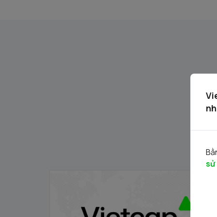
Vi
nh
Bằn
sử
Danh mục chứng khoán được phép giao
dịch ký quỹ 30.06.2026
30/06/2026