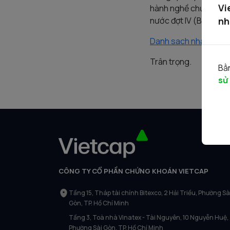
Vi
hành nghề chứng kho
nh
nước đợt IV (Bao gồm cả 
Danh sach nhan vien 
Trân trọng.
Bằn
sử
CÔNG TY CỔ PHẦN CHỨNG KHOÁN VIETCAP
Tầng 15, Tháp tài chính Bitexco, 2 Hải Triều, Phường Sà
Gòn, TP. Hồ Chí Minh
Tầng 3, Toà nhà Vinatex - Tài Nguyên, 10 Nguyễn Huệ,
Phường Sài Gòn, TP. Hồ Chí Minh