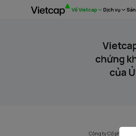
Về Vietcap
Dịch vụ
Sản
Vietca
chứng kh
của U
Công ty Cổ phần Chứn