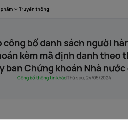
 phẩm
Truyền thông
p công bố danh sách người hà
oán kèm mã định danh theo 
̉y ban Chứng khoán Nhà nước 
Công bố thông tin khác
Thứ sáu, 24/05/2024
g khoán Vietcap (VCI) trân trọng thông báo danh sách nhân 