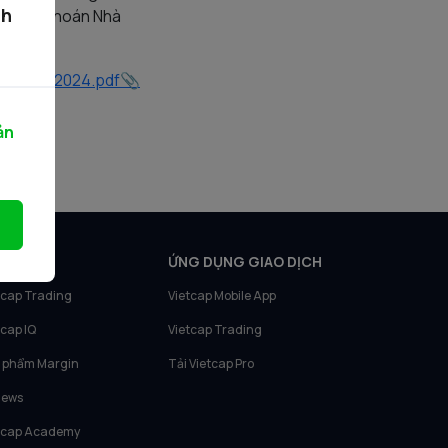
ch
 Chứng khoán Nhà
cap – 052024.pdf
ản
N PHẨM
ỨNG DỤNG GIAO DỊCH
tcap Trading
Vietcap Mobile App
tcap IQ
Vietcap Trading
 phẩm Margin
Tải Vietcap Pro
News
tcap Academy