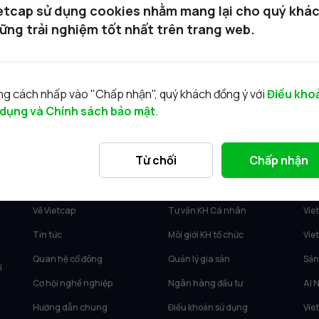
etcap sử dụng cookies nhằm mang lại cho quý khá
án tại Vietcap kèm mã định danh theo Thông báo của Ủy ban
ững trải nghiệm tốt nhất trên trang web.
đợt I, II và III).
co chung chi hanh nghe chung khoan kem ma dinh danh – Viet
g cách nhấp vào "Chấp nhận", quý khách đồng ý với
Điều kho
 dụng và Chính sách bảo mật
.
Từ chối
Chấp nhận
VỀ VIETCAP
DỊCH VỤ
SẢ
Về Vietcap
Tư vấn KH Cá nhân
Vie
Tin tức
Môi giới KH tổ chức
Vie
Quan hệ cổ đông
Quản lý gia sản
Sản
i
Cơ hội nghề nghiệp
Ngân hàng đầu tư
AI 
Hướng dẫn chung
Điều khoản sử dụng
Vie