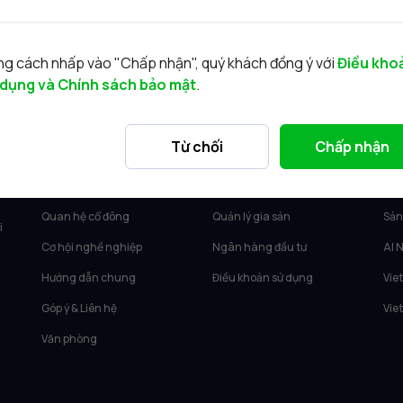
g cách nhấp vào "Chấp nhận", quý khách đồng ý với
Điều kho
 dụng và Chính sách bảo mật
.
VỀ VIETCAP
DỊCH VỤ
SẢ
Từ chối
Chấp nhận
Về Vietcap
Tư vấn KH Cá nhân
Vie
Tin tức
Môi giới KH tổ chức
Vie
Quan hệ cổ đông
Quản lý gia sản
Sản
i
Cơ hội nghề nghiệp
Ngân hàng đầu tư
AI 
Hướng dẫn chung
Điều khoản sử dụng
Vie
Góp ý & Liên hệ
Vie
Văn phòng