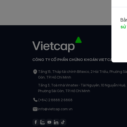
Bằn
sử
CÔNG TY CỔ PHẦN CHỨNG KHOÁN VIETCAP
Tầng 15, Tháp tài chính Bitexco, 2 Hải Triều, Phường Sà
Gòn, TP. Hồ Chí Minh
Tầng 3, Toà nhà Vinatex - Tài Nguyên, 10 Nguyễn Huệ,
Phường Sài Gòn, TP. Hồ Chí Minh
(+84) 2 8888 2 6868
info@vietcap.com.vn