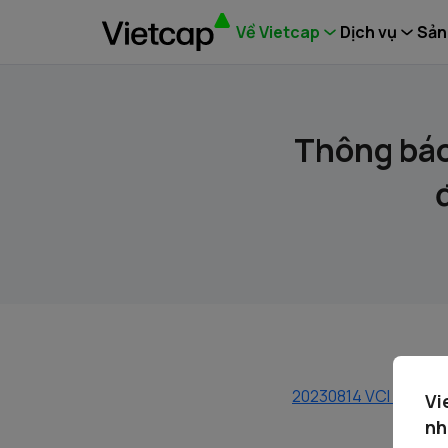
Về Vietcap
Dịch vụ
Sản
Thông báo
20230814 VCI Chung 
Vi
nh