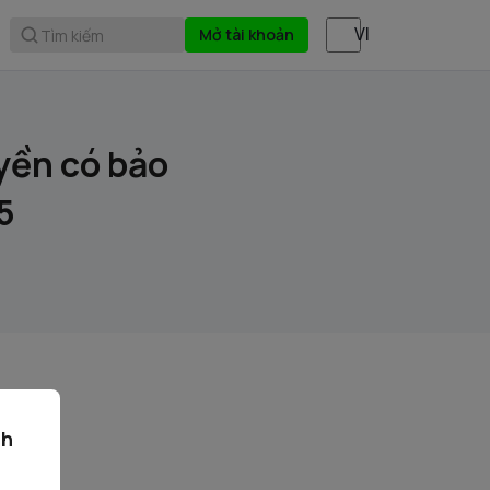
Mở tài khoản
Tìm kiếm
yền có bảo
5
df
ch