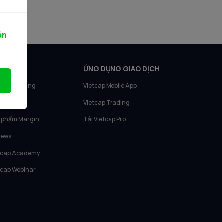
ản
N PHẨM
ỨNG DỤNG GIAO DỊCH
tcap Trading
Vietcap Mobile App
tcap IQ
Vietcap Trading
 phẩm Margin
Tải Vietcap Pro
News
tcap Academy
tcap Webinar