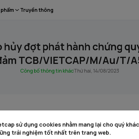
 phẩm
Truyền thông
 hủy đợt phát hành chứng qu
đảm TCB/VIETCAP/M/Au/T/A
Công bố thông tin khác
Thứ hai, 14/08/2023
quyen TCB.VIETCAP.M.Au.T.A5-CBTT huy dot phat hanh cw.p
etcap sử dụng cookies nhằm mang lại cho quý khá
ững trải nghiệm tốt nhất trên trang web.