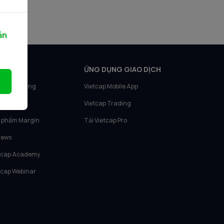
ản
N PHẨM
ỨNG DỤNG GIAO DỊCH
tcap Trading
Vietcap Mobile App
tcap IQ
Vietcap Trading
 phẩm Margin
Tải Vietcap Pro
News
tcap Academy
tcap Webinar