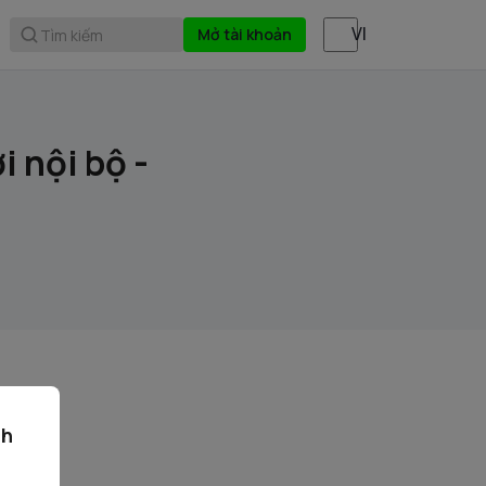
Mở tài khoản
Tìm kiếm
 nội bộ -
ch