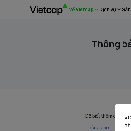
Về Vietcap
Dịch vụ
Sản
Thông bá
Ðể biết thêm chi tiết,
Vi
nh
Thông báo