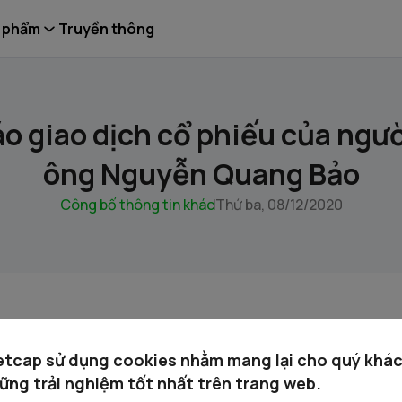
 phẩm
Truyền thông
o giao dịch cổ phiếu của người
ông Nguyễn Quang Bảo
Công bố thông tin khác
Thứ ba, 08/12/2020
 Quý khách xem tài liệu đính kèm:
etcap sử dụng cookies nhằm mang lại cho quý khá
ững trải nghiệm tốt nhất trên trang web.