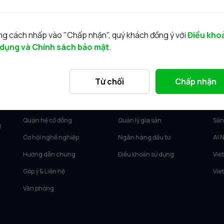
g cách nhấp vào "Chấp nhận", quý khách đồng ý với
Điều kho
 dụng và Chính sách bảo mật
.
VỀ VIETCAP
DỊCH VỤ
SẢ
Từ chối
Chấp nhận
Về Vietcap
Tư vấn KH Cá nhân
Vie
Tin tức
Môi giới KH tổ chức
Vie
Quan hệ cổ đông
Quản lý gia sản
Sản
i
Cơ hội nghề nghiệp
Ngân hàng đầu tư
AI 
Hướng dẫn chung
Điều khoản sử dụng
Vie
Góp ý & Liên hệ
Vie
Văn phòng