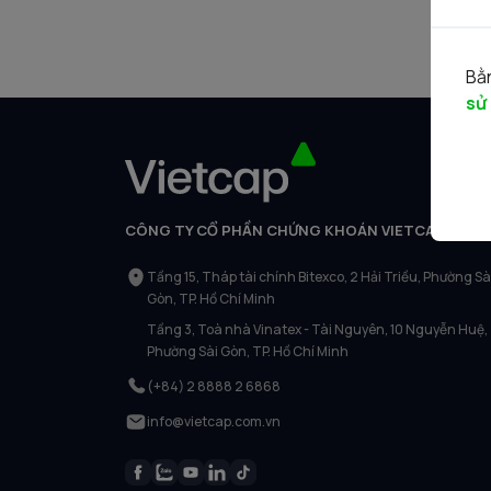
Bằn
sử
CÔNG TY CỔ PHẦN CHỨNG KHOÁN VIETCAP
Tầng 15, Tháp tài chính Bitexco, 2 Hải Triều, Phường Sà
Gòn, TP. Hồ Chí Minh
Tầng 3, Toà nhà Vinatex - Tài Nguyên, 10 Nguyễn Huệ,
Phường Sài Gòn, TP. Hồ Chí Minh
(+84) 2 8888 2 6868
info@vietcap.com.vn