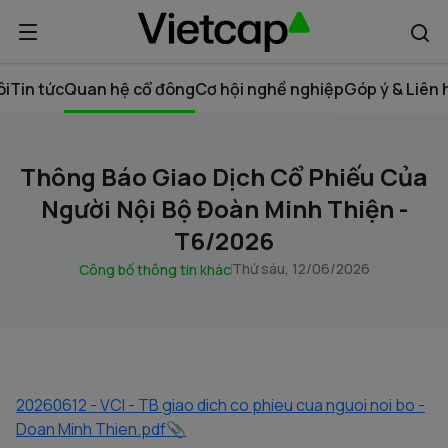
ôi
Tin tức
Quan hệ cổ đông
Cơ hội nghề nghiệp
Góp ý & Liên 
Thông Báo Giao Dịch Cổ Phiếu Của
Người Nội Bộ Đoàn Minh Thiện -
T6/2026
Thứ sáu, 12/06/2026
Công bố thông tin khác
20260612 - VCI - TB giao dich co phieu cua nguoi noi bo -
Doan Minh Thien.pdf