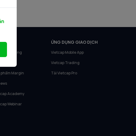
ản
N PHẨM
ỨNG DỤNG GIAO DỊCH
tcap Trading
Vietcap Mobile App
tcap IQ
Vietcap Trading
 phẩm Margin
Tải Vietcap Pro
News
tcap Academy
tcap Webinar