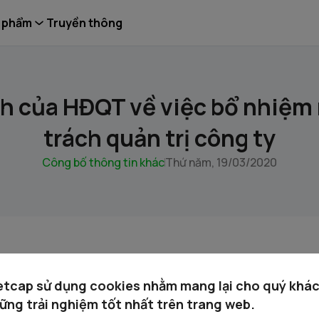
 phẩm
Truyền thông
h của HĐQT về việc bổ nhiệm
trách quản trị công ty
Công bố thông tin khác
Thứ năm, 19/03/2020
 Quý cổ đông xem tài liệu đính kèm:
etcap sử dụng cookies nhằm mang lại cho quý khá
ững trải nghiệm tốt nhất trên trang web.