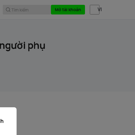
Mở tài khoản
Tìm kiếm
 người phụ
ch