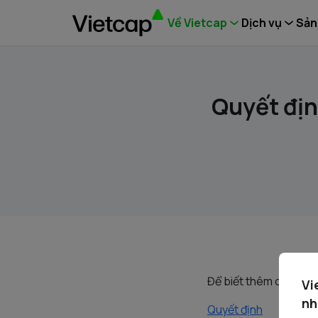
Về Vietcap
Dịch vụ
Sản
Quyết địn
Để biết thêm chi tiết,
Vi
nh
Quyết định