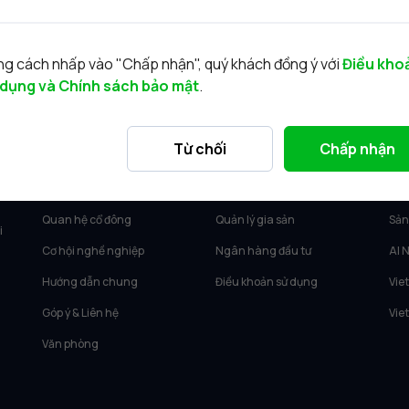
g cách nhấp vào "Chấp nhận", quý khách đồng ý với
Điều kho
 dụng và Chính sách bảo mật
.
VỀ VIETCAP
DỊCH VỤ
SẢ
Từ chối
Chấp nhận
Về Vietcap
Tư vấn KH Cá nhân
Vie
Tin tức
Môi giới KH tổ chức
Vie
Quan hệ cổ đông
Quản lý gia sản
Sản
i
Cơ hội nghề nghiệp
Ngân hàng đầu tư
AI 
Hướng dẫn chung
Điều khoản sử dụng
Vie
Góp ý & Liên hệ
Vie
Văn phòng