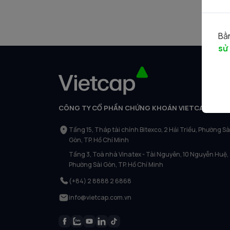
Bằn
sử
CÔNG TY CỔ PHẦN CHỨNG KHOÁN VIETCAP
Tầng 15, Tháp tài chính Bitexco, 2 Hải Triều, Phường Sà
Gòn, TP. Hồ Chí Minh
Tầng 3, Toà nhà Vinatex - Tài Nguyên, 10 Nguyễn Huệ,
Phường Sài Gòn, TP. Hồ Chí Minh
(+84) 2 8888 2 6868
info@vietcap.com.vn