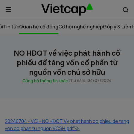
ôi
Tin tức
Quan hệ cổ đông
Cơ hội nghề nghiệp
Góp ý & Liên 
NQ HĐQT về việc phát hành cổ
phiếu để tăng vốn cổ phần từ
nguồn vốn chủ sở hữu
Thứ năm, 04/07/2024
Công bố thông tin khác
20240704 - VCI - NQ HĐQT Vv phat hanh co phieu de tang
von co phan tu nguon VCSH.pdf