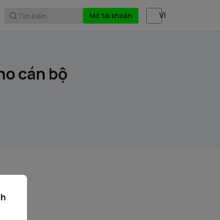
Mở tài khoản
Tìm kiếm
ho cán bộ
ch