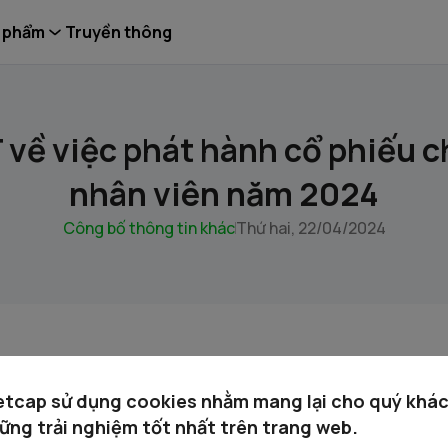
 phẩm
Truyền thông
về việc phát hành cổ phiếu c
nhân viên năm 2024
Công bố thông tin khác
Thứ hai, 22/04/2024
HĐQT ve viec phat hanh cp esop 2024.pdf
etcap sử dụng cookies nhằm mang lại cho quý khá
ững trải nghiệm tốt nhất trên trang web.