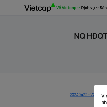
Về Vietcap
Dịch vụ
Sản
NQ HĐQT 
20240422 - VCI - NQ 
Vi
nh