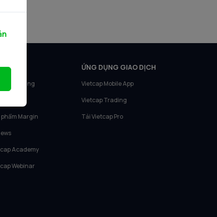
ản
N PHẨM
ỨNG DỤNG GIAO DỊCH
tcap Trading
Vietcap Mobile App
tcap IQ
Vietcap Trading
 phẩm Margin
Tải Vietcap Pro
News
tcap Academy
tcap Webinar