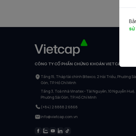
Bằn
sử
CÔNG TY CỔ PHẦN CHỨNG KHOÁN VIETCAP
Tầng 15, Tháp tài chính Bitexco, 2 Hải Triều, Phường Sà
Gòn, TP. Hồ Chí Minh
Tầng 3, Toà nhà Vinatex - Tài Nguyên, 10 Nguyễn Huệ,
Phường Sài Gòn, TP. Hồ Chí Minh
(+84) 2 8888 2 6868
info@vietcap.com.vn