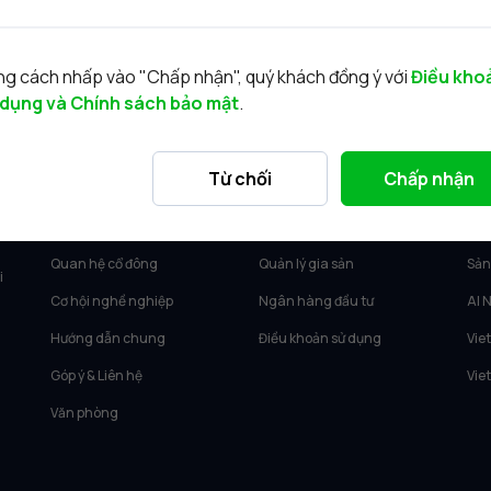
g cách nhấp vào "Chấp nhận", quý khách đồng ý với
Điều kho
 dụng và Chính sách bảo mật
.
VỀ VIETCAP
DỊCH VỤ
SẢ
Từ chối
Chấp nhận
Về Vietcap
Tư vấn KH Cá nhân
Vie
Tin tức
Môi giới KH tổ chức
Vie
Quan hệ cổ đông
Quản lý gia sản
Sản
i
Cơ hội nghề nghiệp
Ngân hàng đầu tư
AI 
Hướng dẫn chung
Điều khoản sử dụng
Vie
Góp ý & Liên hệ
Vie
Văn phòng