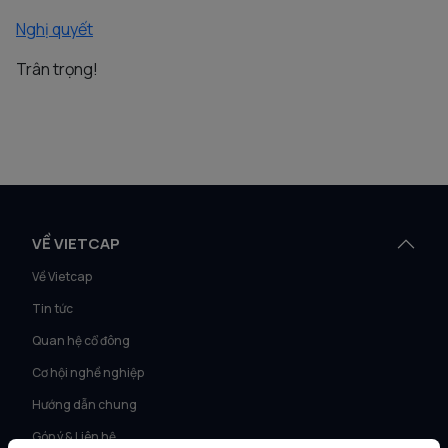
Nghị quyết
Trân trọng!
VỀ VIETCAP
Về Vietcap
Tin tức
Quan hệ cổ đông
Cơ hội nghề nghiệp
Hướng dẫn chung
Góp ý & Liên hệ