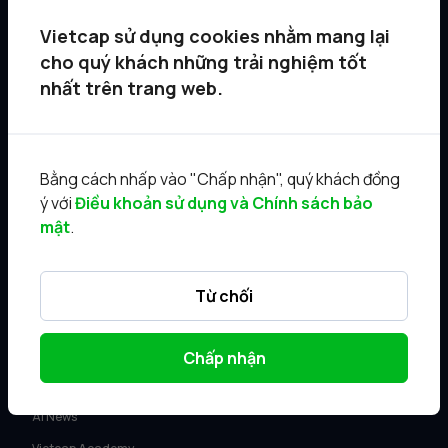
Văn phòng
Vietcap sử dụng cookies nhằm mang lại
cho quý khách những trải nghiệm tốt
DỊCH VỤ
nhất trên trang web.
Tư vấn KH Cá nhân
Môi giới KH tổ chức
Quản lý gia sản
Bằng cách nhấp vào "Chấp nhận", quý khách đồng
ý với
Điều khoản sử dụng và Chính sách bảo
Ngân hàng đầu tư
mật
.
Điều khoản sử dụng
SẢN PHẨM
Từ chối
Vietcap Trading
Vietcap IQ
Chấp nhận
Sản phẩm Margin
AI News