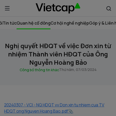
ôi
Tin tức
Quan hệ cổ đông
Cơ hội nghề nghiệp
Góp ý & Liên 
Nghị quyết HĐQT về việc Đơn xin từ
nhiệm Thành viên HĐQT của Ông
Nguyễn Hoàng Bảo
Thứ năm, 07/03/2024
Công bố thông tin khác
20240307 - VCI - NQ HDQT vv Don xin tu nhiem cua TV
HDQT ong Nguyen Hoang Bao.pdf