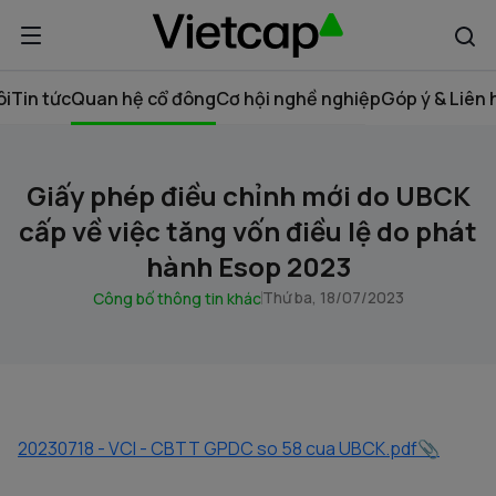
ôi
Tin tức
Quan hệ cổ đông
Cơ hội nghề nghiệp
Góp ý & Liên 
Giấy phép điều chỉnh mới do UBCK
cấp về việc tăng vốn điều lệ do phát
hành Esop 2023
Thứ ba, 18/07/2023
Công bố thông tin khác
20230718 - VCI - CBTT GPDC so 58 cua UBCK.pdf