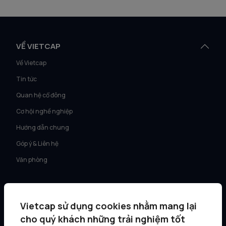
VỀ VIETCAP
Về Vietcap
Tin tức
Quan hệ cổ đông
Cơ hội nghề nghiệp
Hướng dẫn chung
Góp ý & Liên hệ
Văn phòng
DỊCH VỤ
Tư vấn KH Cá nhân
Vietcap sử dụng cookies nhằm mang lại
cho quý khách những trải nghiệm tốt
Môi giới KH tổ chức