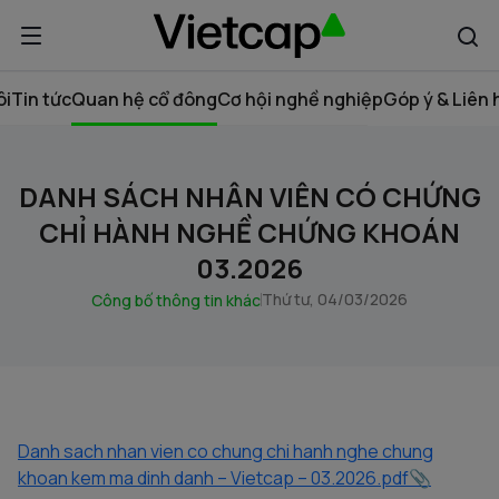
ôi
Tin tức
Quan hệ cổ đông
Cơ hội nghề nghiệp
Góp ý & Liên 
DANH SÁCH NHÂN VIÊN CÓ CHỨNG
CHỈ HÀNH NGHỀ CHỨNG KHOÁN
03.2026
Thứ tư, 04/03/2026
Công bố thông tin khác
Danh sach nhan vien co chung chi hanh nghe chung
khoan kem ma dinh danh – Vietcap – 03.2026.pdf