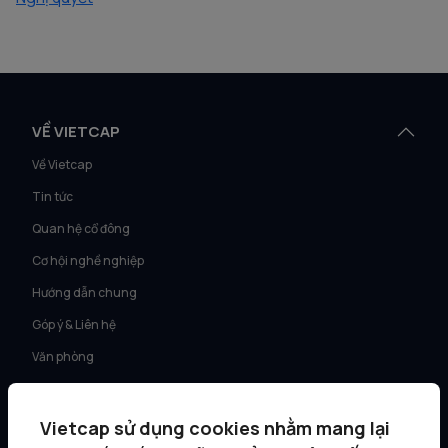
VỀ VIETCAP
Về Vietcap
Tin tức
Quan hệ cổ đông
Cơ hội nghề nghiệp
Hướng dẫn chung
Góp ý & Liên hệ
Văn phòng
DỊCH VỤ
Vietcap sử dụng cookies nhằm mang lại
Tư vấn KH Cá nhân