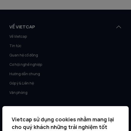
VỀ VIETCAP
Về Vietcap
Tin tức
Quan hệ cổ đông
Cơ hội nghề nghiệp
Hướng dẫn chung
Góp ý & Liên hệ
Văn phòng
DỊCH VỤ
Tư vấn KH Cá nhân
Vietcap sử dụng cookies nhằm mang lại
cho quý khách những trải nghiệm tốt
Môi giới KH tổ chức